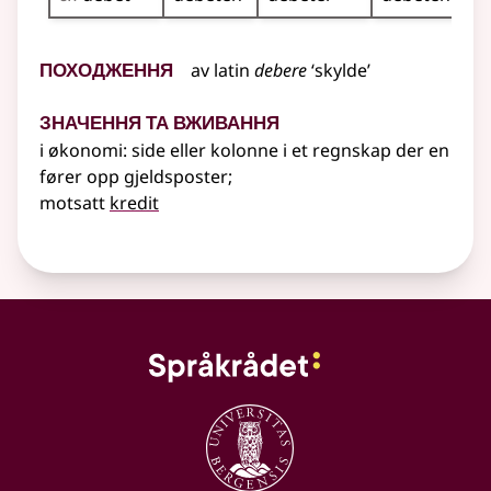
Походження
av
latin
debere
‘skylde’
Значення та вживання
i økonomi: side eller kolonne i et regnskap der en
fører opp gjeldsposter
;
motsatt
kredit