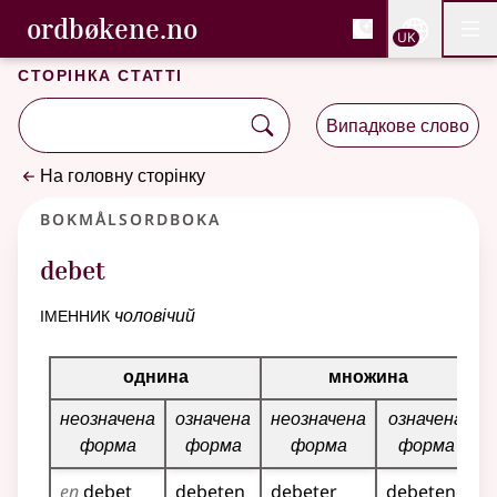
, Cловник букмола та С
ordbøkene.no
Nettsi
UK
Мен
Перейти до основного вмісту
Доступність
Cловник букмола та Словник нюношка
Сторінка статті
Випадкове слово
На головну сторінку
Bokmålsordboka
debet
іменник
чоловічий
Таблиця відмінювання для цього іменника
однина
множина
неозначена
означена
неозначена
означена
форма
форма
форма
форма
en
debet
debeten
debeter
debetene