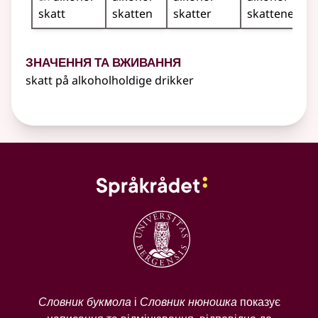
skatt
skatten
skatter
skattene
Значення та вживання
skatt på alkoholholdige drikker
Словник букмола
і
Словник нюношка
показує