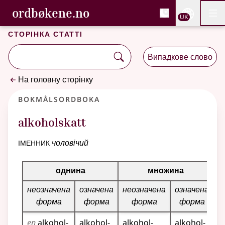
, Cловник букмола та С
ordbøkene.no
Nettsi
UK
Мен
Перейти до основного вмісту
Доступність
Cловник букмола та Словник нюношка
Сторінка статті
Випадкове слово
На головну сторінку
Bokmålsordboka
alkoholskatt
іменник
чоловічий
Таблиця відмінювання для цього іменника
однина
множина
неозначена
означена
неозначена
означена
форма
форма
форма
форма
en
alkohol­
alkohol­
alkohol­
alkohol­