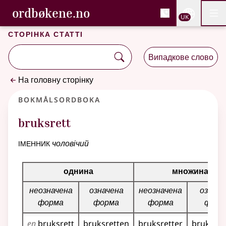
, Cловник букмола та С
ordbøkene.no
Nettsi
UK
Мен
Перейти до основного вмісту
Доступність
Cловник букмола та Словник нюношка
Сторінка статті
Випадкове слово
На головну сторінку
Bokmålsordboka
bruksrett
іменник
чоловічий
Таблиця відмінювання для цього іменника
однина
множина
неозначена
означена
неозначена
означе
форма
форма
форма
форм
en
bruksrett
bruksretten
bruksretter
bruksret