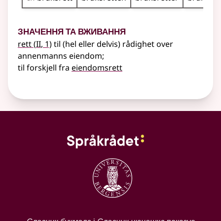
Значення та вживання
2
rett
(
II
, 1)
til (hel
eller
delvis) rådighet over
annenmanns eiendom
;
til forskjell fra
eiendomsrett