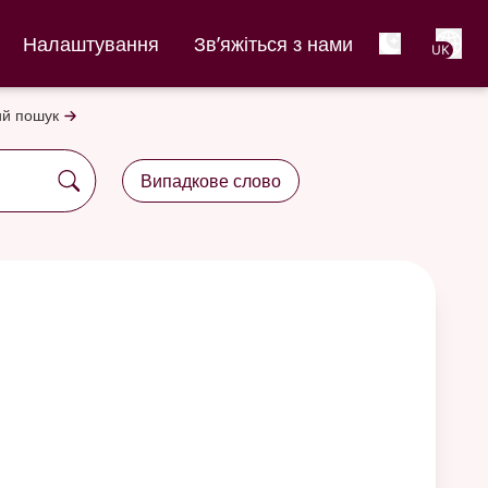
Net
Налаштування
Зв’яжіться з нами
UK
й пошук
Випадкове слово