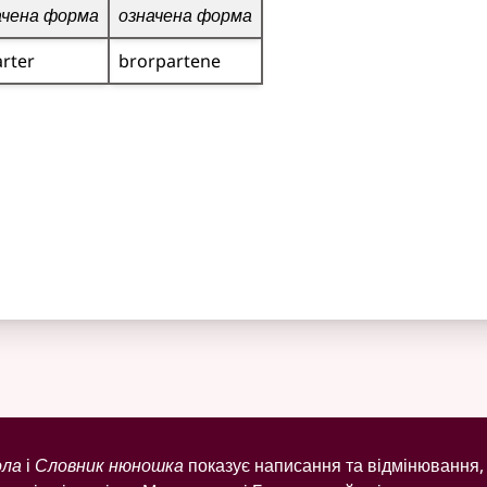
ачена форма
означена форма
rter
brorpartene
ола
і
Словник нюношка
показує написання та відмінювання, 