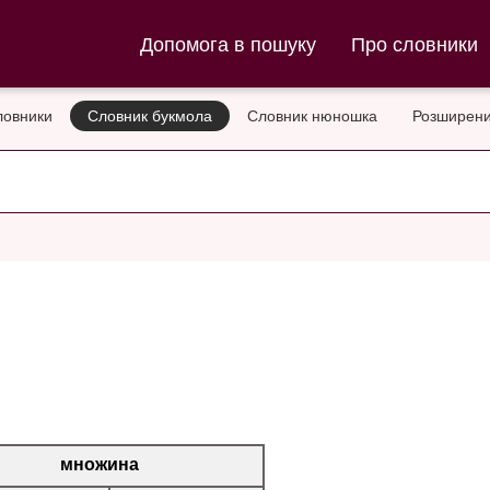
ла та Словник нюношка
Допомога в пошуку
Про словники
ловники
Словник букмола
Словник нюношка
Розширени
множина