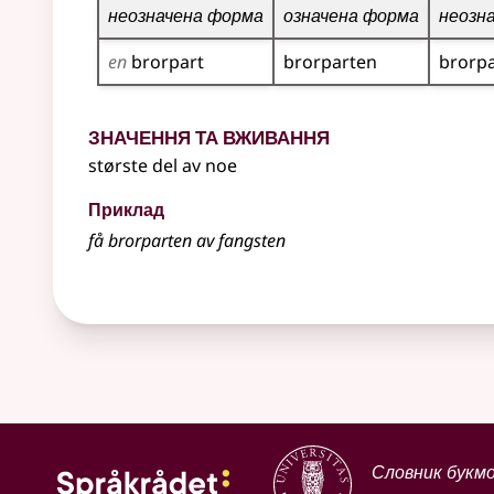
неозначена форма
означена форма
неозн
en
brorpart
brorparten
brorpa
Значення та вживання
største del av noe
Приклад
få
brorparten
av fangsten
Словник букм