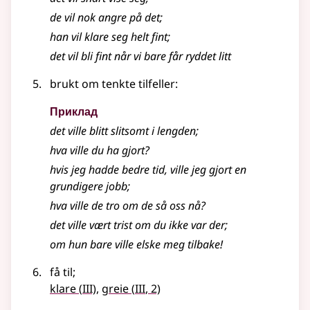
de vil nok angre på det
;
han vil klare seg helt fint
;
det vil bli fint når vi bare får ryddet litt
brukt om tenkte tilfeller:
Приклад
det
ville
blitt slitsomt i lengden
;
hva
ville
du ha gjort?
hvis jeg hadde bedre tid, ville jeg gjort en
grundigere jobb
;
hva ville de tro om de så oss nå?
det ville vært trist om du ikke var der
;
om hun bare ville elske meg tilbake!
få til
;
3
3
klare
(
III)
,
greie
(
III
, 2)