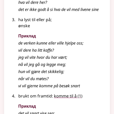
hva vil dere her?
det er ikke godt å si hva de vil med livene sine
ha lyst til eller på
;
ønske
Приклад
de verken kunne eller
ville
hjelpe oss
;
vil dere ha litt kaffe?
jeg vil vite hvor du har vært
;
nå vil jeg gå og legge meg
;
hun vil gjøre det skikkelig
;
når vil du møtes?
vi vil gjerne komme på besøk snart
brukt om framtid:
komme til å
(1)
Приклад
det vil snart vise seg
;