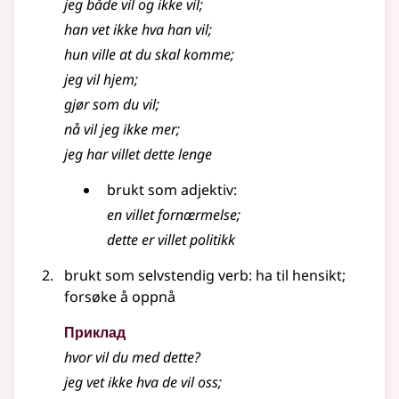
jeg både vil og ikke vil
;
han vet ikke hva han vil
;
hun ville at du skal komme
;
jeg vil hjem
;
gjør som du vil
;
nå vil jeg ikke mer
;
jeg har villet dette lenge
brukt som adjektiv:
en
villet
fornærmelse
;
dette er villet politikk
brukt som selvstendig verb: ha til hensikt
;
forsøke å oppnå
Приклад
hvor vil du med dette?
jeg vet ikke hva de vil oss
;