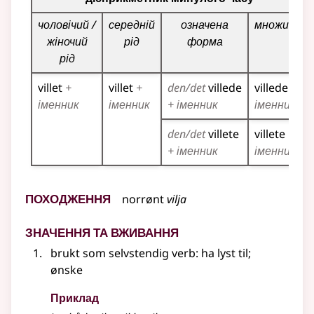
чоловічий /
середній
означена
множина
жіночий
рід
форма
рід
villet
+
villet
+
den/det
villede
villede
+
іменник
іменник
+ іменник
іменник
den/det
villete
villete
+
+ іменник
іменник
Походження
norrønt
vilja
Значення та вживання
brukt som selvstendig verb: ha lyst til
;
ønske
Приклад