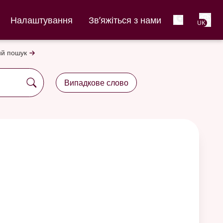
Net
Налаштування
Зв’яжіться з нами
UK
й пошук
Випадкове слово