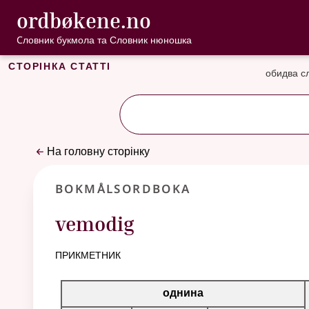
, Cловник букмо
ordbøkene.no
Перейти до основного вмісту
Доступність
Cловник букмола та Словник нюношка
Сторінка статті
обидва с
На головну сторінку
Bokmålsordboka
vemodig
прикметник
Таблиця відмінювання для цього прикметника
однина