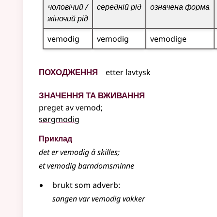
чоловічий /
середній рід
означена форма
жіночий рід
vemodig
vemodig
vemodige
Походження
etter
lavtysk
Значення та вживання
preget av vemod
;
sørgmodig
Приклад
det er
vemodig
å skilles
;
et vemodig barndomsminne
brukt som adverb:
sangen var vemodig vakker