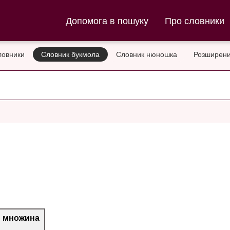
ла та Словник нюношка
Допомога в пошуку
Про словники
ловники
Словник букмола
Словник нюношка
Розширени
множина