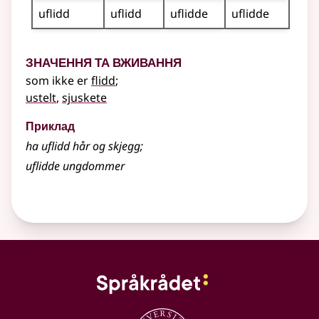
uflidd
uflidd
uflidde
uflidde
Значення та вживання
som ikke er
flidd
;
ustelt
,
sjuskete
Приклад
ha uflidd hår og skjegg
;
uflidde ungdommer