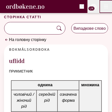
, Cловник букмола та С
ordbøkene.no
Nettsi
UK
Мен
Перейти до основного вмісту
Доступність
Cловник букмола та Словник нюношка
Сторінка статті
Випадкове слово
На головну сторінку
Bokmålsordboka
uflidd
прикметник
Таблиця відмінювання для цього прикметника
однина
множина
чоловічий /
середній
означена
жіночий
рід
форма
рід