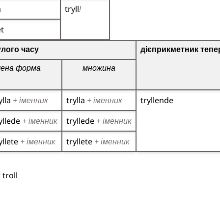
a
tryll
!
et
о дієслова
лого часу
дієприкметник тепе
чена форма
множина
ylla
+ іменник
trylla
+ іменник
tryllende
yllede
+ іменник
tryllede
+ іменник
yllete
+ іменник
tryllete
+ іменник
r
troll