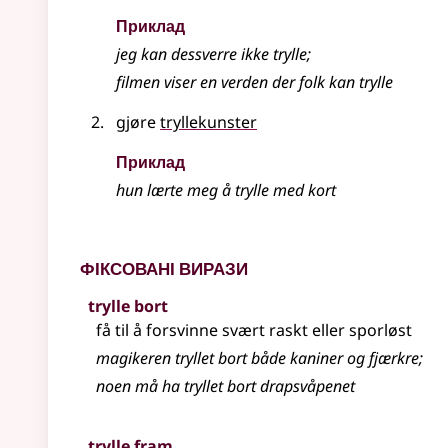
Приклад
jeg kan dessverre ikke trylle
;
filmen viser en verden der folk kan trylle
gjøre
tryllekunster
Приклад
hun lærte meg å
trylle
med kort
Фіксовані вирази
trylle bort
få til å forsvinne svært raskt eller sporløst
magikeren tryllet bort både kaniner og fjærkre
;
noen må ha tryllet bort drapsvåpenet
trylle fram