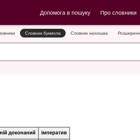
ла та Словник нюношка
Допомога в пошуку
Про словники
ловники
Словник букмола
Словник нюношка
Розширени
ній доконаний
імператив