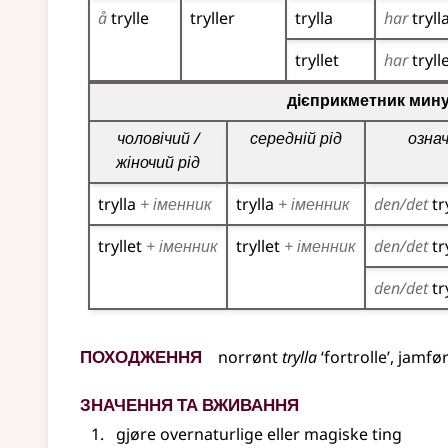
å
trylle
tryller
trylla
har
tryll
tryllet
har
tryll
Таблиця відмінювання дієприкметників для цьог
дієприкметник мину
чоловічий /
середній рід
озна
жіночий рід
trylla
+ іменник
trylla
+ іменник
den/det
tr
tryllet
+ іменник
tryllet
+ іменник
den/det
tr
den/det
tr
Походження
norrønt
trylla
‘fortrolle’,
jamfø
Значення та вживання
gjøre overnaturlige eller magiske ting