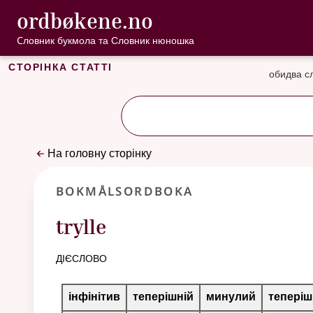
, Cловник букмо
ordbøkene.no
Перейти до основного вмісту
Доступність
Cловник букмола та Словник нюношка
Сторінка статті
обидва с
На головну сторінку
Bokmålsordboka
trylle
дієслово
Таблиця відмінювання для цього дієслова
інфінітив
теперішній
минулий
теперіш