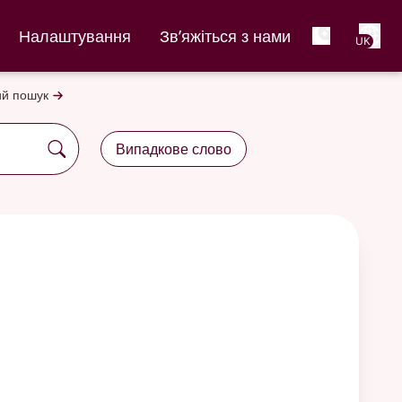
Net
Налаштування
Зв’яжіться з нами
UK
й пошук
Випадкове слово