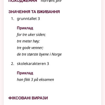
norrønt
þrír
Значення та вживання
grunntallet 3
Приклад
for
tre
uker siden
;
tre meter høy
;
tre gode venner
;
de tre største byene i Norge
skolekarakteren 3
Приклад
han fikk 3 på eksamen
Фіксовані вирази