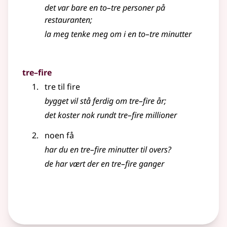
det var bare en to–tre personer på
restauranten
;
la meg tenke meg om i en to–tre minutter
tre–fire
tre til fire
bygget vil stå ferdig om tre–fire år
;
det koster nok rundt tre–fire millioner
noen få
har du en tre–fire minutter til overs?
de har vært der en tre–fire ganger