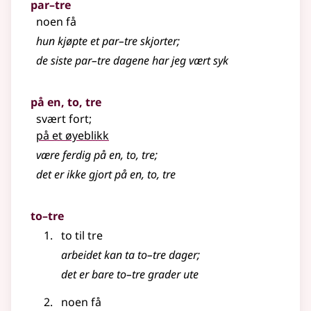
par–tre
noen få
hun kjøpte et par–tre skjorter
;
de siste par–tre dagene har jeg vært syk
på en, to, tre
svært fort
;
på et øyeblikk
være ferdig på en, to, tre
;
det er ikke gjort på en, to, tre
to–tre
to til tre
arbeidet kan ta to–tre dager
;
det er bare to–tre grader ute
noen få