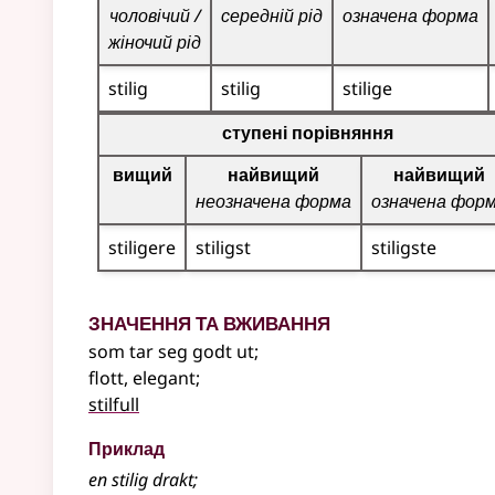
чоловічий /
середній рід
означена форма
жіночий рід
stilig
stilig
stilige
Таблиця відмінювання для цього прикметника (
ступені порівняння
вищий
найвищий
найвищий
неозначена форма
означена фор
stiligere
stiligst
stiligste
Значення та вживання
som tar seg godt ut
;
flott, elegant
;
stilfull
Приклад
en
stilig
drakt
;