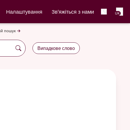
Net
Налаштування
Зв’яжіться з нами
UK
й пошук
Випадкове слово