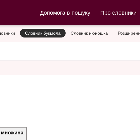
ла та Словник нюношка
Допомога в пошуку
Про словники
ловники
Словник букмола
Словник нюношка
Розширени
множина