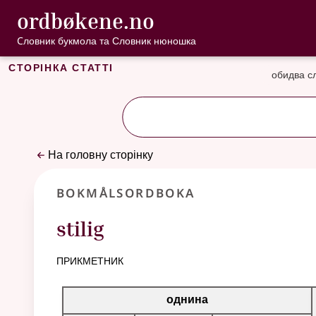
, Cловник букмо
ordbøkene.no
Перейти до основного вмісту
Доступність
Cловник букмола та Словник нюношка
Сторінка статті
обидва с
На головну сторінку
Bokmålsordboka
stilig
прикметник
Таблиця відмінювання для цього прикметника
однина