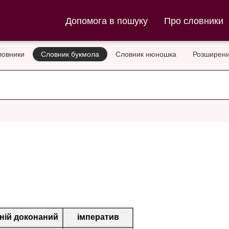
ла та Словник нюношка
Допомога в пошуку
Про словники
ловники
Словник букмола
Словник нюношка
Розширени
ній доконаний
імператив