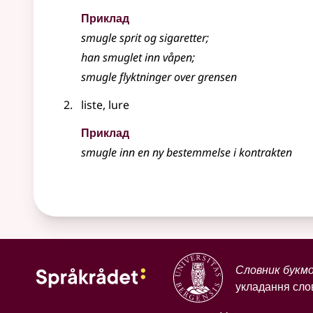
Приклад
smugle
sprit og sigaretter
;
han smuglet inn våpen
;
smugle
flyktninger over grensen
liste, lure
Приклад
smugle
inn en ny bestemmelse i kontrakten
Словник букм
укладання слов