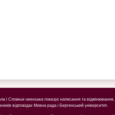
ола
і
Словник нюношка
показує написання та відмінювання, 
ників відповідає Мовна рада і Бергенський університет.