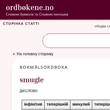
, Cловник букмо
ordbøkene.no
Перейти до основного вмісту
Доступність
Cловник букмола та Словник нюношка
Сторінка статті
обидва с
На головну сторінку
Bokmålsordboka
smugle
дієслово
Таблиця відмінювання для цього дієслова
інфінітив
теперішній
минулий
теперіш