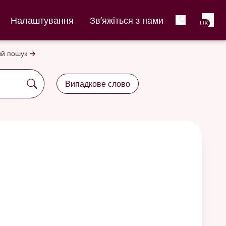
Net
Налаштування
Зв’яжіться з нами
UK
й пошук
Випадкове слово