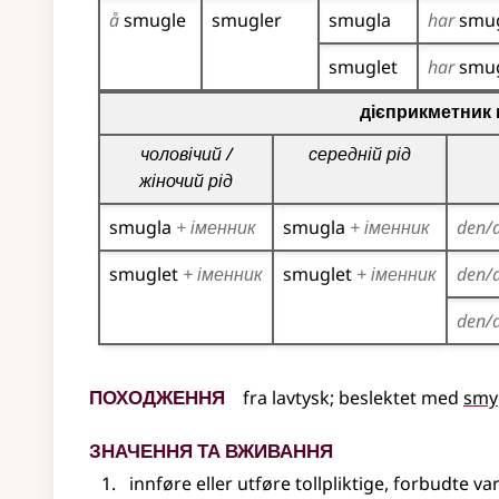
å
smugle
smugler
smugla
har
smu
smuglet
har
smug
Таблиця відмінювання дієприкметників для цьог
дієприкметник 
чоловічий /
середній рід
жіночий рід
smugla
+ іменник
smugla
+ іменник
den/
smuglet
+ іменник
smuglet
+ іменник
den/
den/
Походження
fra
lavtysk
;
beslektet
med
smy
Значення та вживання
innføre
eller
utføre tollpliktige, forbudte va