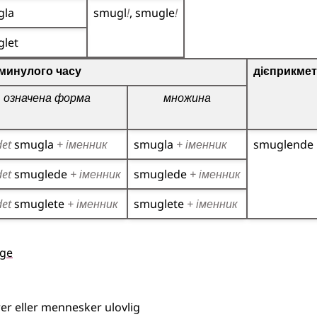
gla
smugl
!
smugle
!
let
о дієслова
минулого часу
дієприкмет
означена форма
множина
det
smugla
+ іменник
smugla
+ іменник
smuglende
det
smuglede
+ іменник
smuglede
+ іменник
det
smuglete
+ іменник
smuglete
+ іменник
ge
rer eller mennesker ulovlig