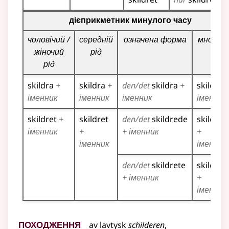
Таблиця відмінювання дієприкметників для цього діє
дієприкметник минулого часу
чоловічий /
середній
означена форма
множин
жіночий
рід
рід
skildra
+
skildra
+
den/det
skildra
+
skildra
іменник
іменник
іменник
іменник
skildret
+
skildret
den/det
skildrede
skildred
іменник
+
+ іменник
+
іменник
іменник
den/det
skildrete
skildret
+ іменник
+
іменник
Походження
av
lavtysk
schilderen
,