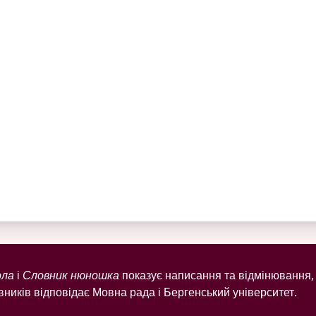
ола
і
Словник нюношка
показує написання та відмінювання, 
ників відповідає Мовна рада і Бергенський університет.