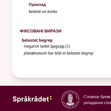
Приклад
belaste
en konto
Фіксовані вирази
belastet begrep
negativt ladet
begrep
(1)
planøkonomi har blitt et belastet begrep
Словник букм
укладання слов