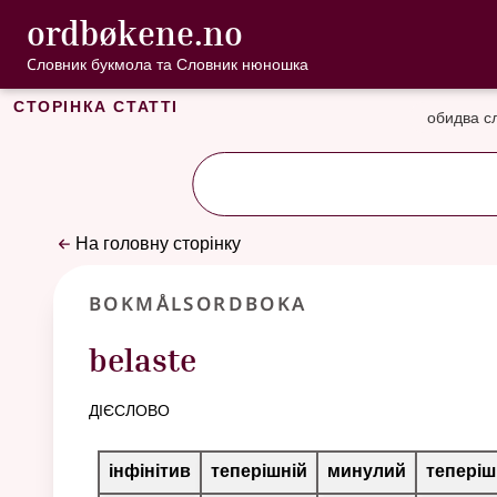
, Cловник букмо
ordbøkene.no
Перейти до основного вмісту
Доступність
Cловник букмола та Словник нюношка
Сторінка статті
обидва с
На головну сторінку
Bokmålsordboka
belaste
дієслово
Таблиця відмінювання для цього дієслова
інфінітив
теперішній
минулий
теперіш