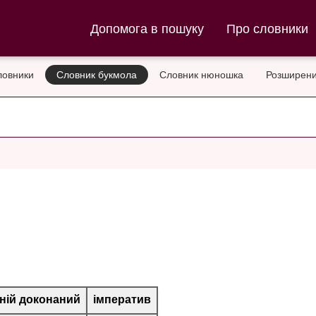
ла та Словник нюношка
Допомога в пошуку
Про словники
ловники
Словник букмола
Словник нюношка
Розширени
ній доконаний
імператив