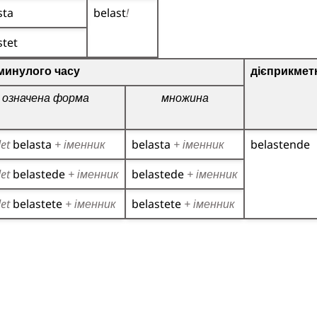
sta
belast
!
stet
о дієслова
минулого часу
дієприкмет
означена форма
множина
det
belasta
+ іменник
belasta
+ іменник
belastende
det
belastede
+ іменник
belastede
+ іменник
det
belastete
+ іменник
belastete
+ іменник