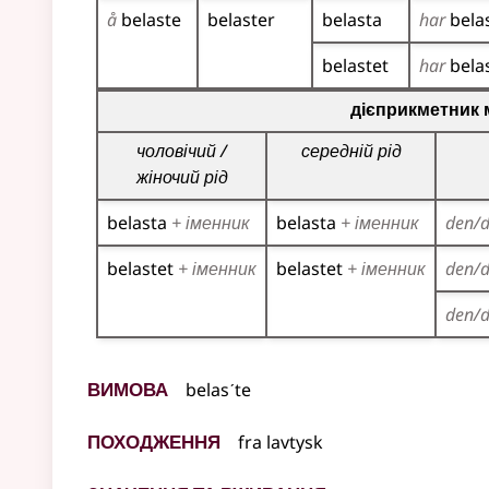
å
belaste
belaster
belasta
har
bela
belastet
har
bela
Таблиця відмінювання дієприкметників для цьог
дієприкметник 
чоловічий /
середній рід
жіночий рід
belasta
+ іменник
belasta
+ іменник
den/
belastet
+ іменник
belastet
+ іменник
den/
den/
Вимова
belasˊte
Походження
fra
lavtysk