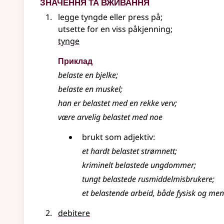
Значення та вживання
legge tyngde eller press på
;
utsette for en viss påkjenning
;
tynge
Приклад
belaste
en bjelke
;
belaste
en muskel
;
han er
belastet
med en rekke verv
;
være arvelig belastet med noe
brukt som adjektiv:
et hardt
belastet
strømnett
;
kriminelt belastede ungdommer
;
tungt belastede rusmiddelmisbrukere
;
et belastende arbeid, både fysisk og men
debitere