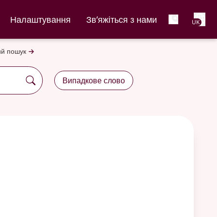
Net
Налаштування
Зв’яжіться з нами
UK
й пошук
Випадкове слово