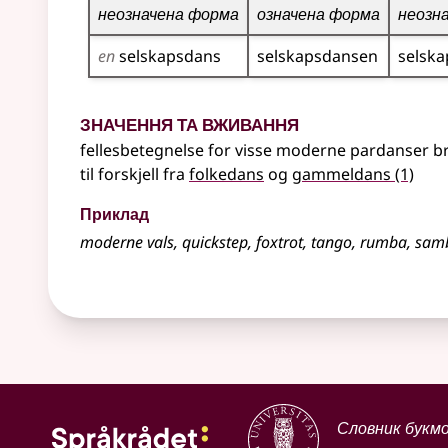
неозначена форма
означена форма
неозн
en
selskaps­dans
selskaps­dansen
selska
Значення та вживання
fellesbetegnelse for visse moderne pardanser br
til forskjell fra
folkedans
og
gammeldans
(1)
Приклад
moderne vals, quickstep, foxtrot, tango, rumba, sa
Словник букм