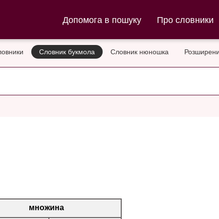
ла та Словник нюношка
Допомога в пошуку
Про словники
ловники
Словник букмола
Словник нюношка
Розширени
множина