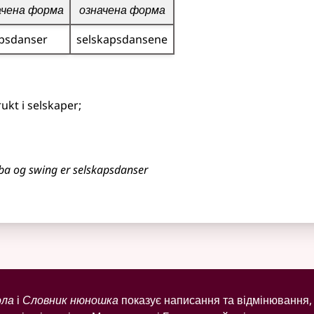
ачена форма
означена форма
ps­danser
selskaps­dansene
ukt i selskaper
;
mba og swing er selskapsdanser
ола
і
Словник нюношка
показує написання та відмінювання, 