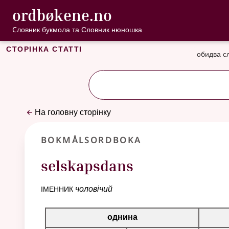
, Cловник букмо
ordbøkene.no
Перейти до основного вмісту
Доступність
Cловник букмола та Словник нюношка
Сторінка статті
обидва с
На головну сторінку
Bokmålsordboka
selskapsdans
іменник
чоловічий
Таблиця відмінювання для цього іменника
однина