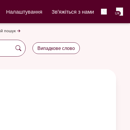
Net
Налаштування
Зв’яжіться з нами
UK
й пошук
Випадкове слово