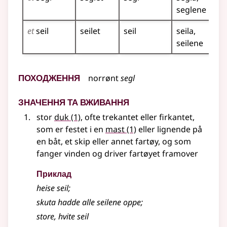
seglene
et
seil
seilet
seil
seila
seilene
Походження
norrønt
segl
Значення та вживання
stor
duk
(1)
, ofte trekantet eller firkantet,
som er festet i en
mast
(1)
eller lignende
på
en båt, et skip eller annet fartøy, og som
fanger vinden og driver fartøyet framover
Приклад
heise seil
;
skuta hadde alle seilene oppe
;
store, hvite seil