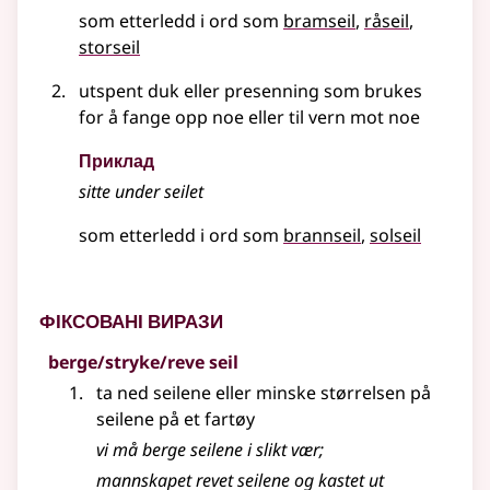
som etterledd i ord som
bramseil
råseil
storseil
utspent duk eller presenning som brukes
for å fange opp noe
eller
til vern mot noe
Приклад
sitte under seilet
som etterledd i ord som
brannseil
solseil
Фіксовані вирази
berge/stryke/reve seil
ta ned seilene eller minske størrelsen på
seilene på et fartøy
vi må berge seilene i slikt vær
;
mannskapet revet seilene og kastet ut