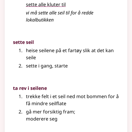
sette alle kluter til
vi må sette alle seil til for å redde
lokalbutikken
sette seil
heise seilene på et fartøy slik at det kan
seile
sette i gang, starte
ta rev i seilene
trekke felt i et seil ned mot bommen for å
få mindre seilflate
gå mer forsiktig fram
;
moderere seg