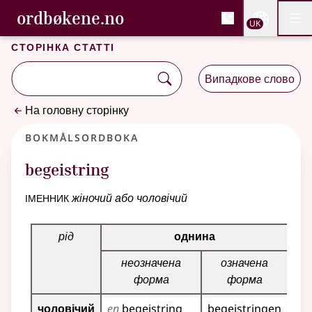
, Cловник букмола та С
ordbøkene.no
Nettsi
UK
Мен
Перейти до основного вмісту
Доступність
Cловник букмола та Словник нюношка
Сторінка статті
Випадкове слово
На головну сторінку
Bokmålsordboka
begeistring
іменник
жіночий або чоловічий
Таблиця відмінювання для цього іменника
рід
однина
неозначена
означена
не
форма
форма
чоловічий
en
begeistring
begeistringen
beg