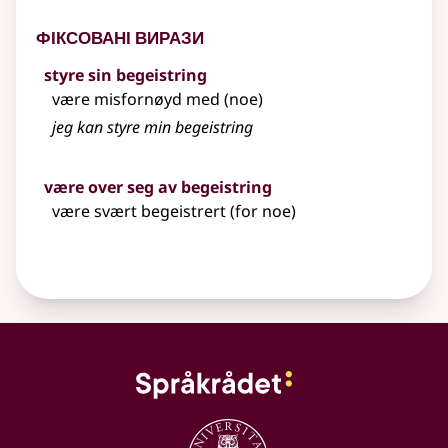
Фіксовані вирази
styre sin begeistring
være misfornøyd med (noe)
jeg kan styre min
begeistring
være over seg av begeistring
være svært begeistrert (for noe)