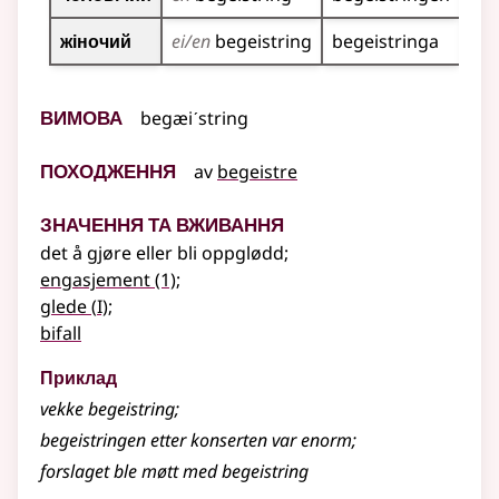
жіночий
ei/en
begeistring
begeistringa
Вимова
begæiˊstring
Походження
av
begeistre
Значення та вживання
det å gjøre eller bli oppglødd
;
engasjement
(1)
;
1
glede
(
I)
;
bifall
Приклад
vekke
begeistring
;
begeistringen
etter konserten var enorm
;
forslaget ble møtt med
begeistring