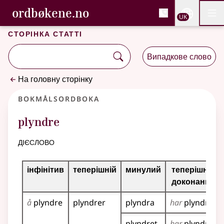
, Cловник букмола та С
ordbøkene.no
Nettsi
UK
Мен
Перейти до основного вмісту
Доступність
Cловник букмола та Словник нюношка
Сторінка статті
Випадкове слово
На головну сторінку
Bokmålsordboka
plyndre
дієслово
Таблиця відмінювання для цього дієслова
інфінітив
теперішній
минулий
теперішній
доконаний
å
plyndre
plyndrer
plyndra
har
plyndra
plyndret
har
plyndret