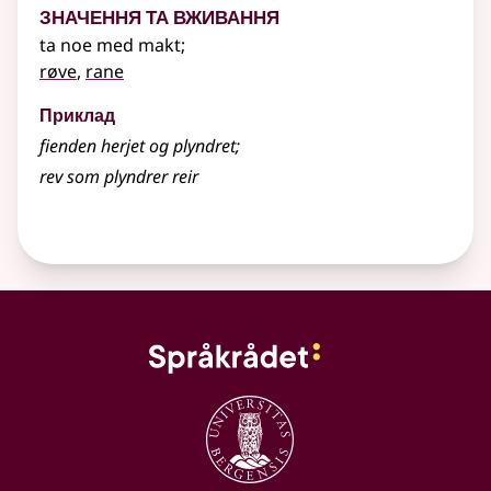
Значення та вживання
ta noe med makt
;
røve
,
rane
Приклад
fienden herjet og
plyndret
;
rev som plyndrer reir