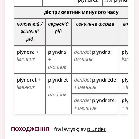
Таблиця відмінювання дієприкметників для цього діє
дієприкметник минулого часу
чоловічий /
середній
означена форма
множи
жіночий
рід
рід
plyndra
+
plyndra
den/det
plyndra
+
plyndr
іменник
+
іменник
іменни
іменник
plyndret
+
plyndret
den/det
plyndrede
plyndr
іменник
+
+ іменник
+ іменн
іменник
den/det
plyndrete
plyndr
+ іменник
+ іменн
Походження
fra
lavtysk
;
av
plunder