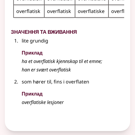
overflatisk
overflatisk
overflatiske
overflatis
Значення та вживання
lite grundig
Приклад
ha et
overflatisk
kjennskap til et emne
;
han er svært
overflatisk
som hører til, fins i overflaten
Приклад
overflatiske
lesjoner