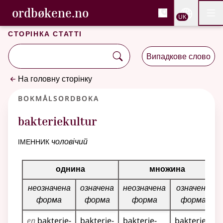
, Cловник букмола та С
ordbøkene.no
Nettsi
UK
Мен
Перейти до основного вмісту
Доступність
Cловник букмола та Словник нюношка
Сторінка статті
Випадкове слово
На головну сторінку
Bokmålsordboka
bakteriekultur
іменник
чоловічий
Таблиця відмінювання для цього іменника
однина
множина
неозначена
означена
неозначена
означена
форма
форма
форма
форма
en
bakterie­
bakterie­
bakterie­
bakterie­