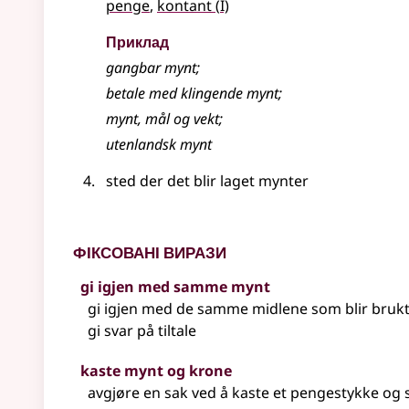
1
penge
,
kontant
(
I)
Приклад
gangbar
mynt
;
betale med klingende
mynt
;
mynt
, mål og vekt
;
utenlandsk
mynt
sted der det blir laget mynter
Фіксовані вирази
gi igjen med samme mynt
gi igjen med de samme midlene som blir brukt
gi svar på tiltale
kaste mynt og krone
avgjøre en sak ved å kaste et pengestykke og s