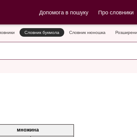
ла та Словник нюношка
Допомога в пошуку
Про словники
ловники
Словник букмола
Словник нюношка
Розширени
множина