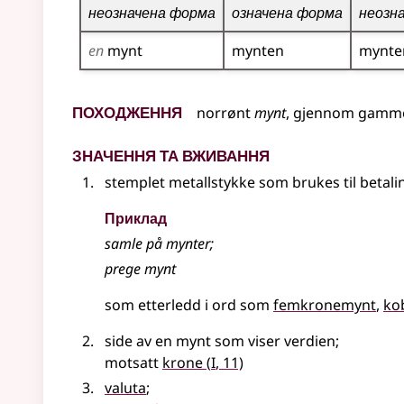
неозначена форма
означена форма
неозн
en
mynt
mynten
mynte
Походження
norrønt
mynt
,
gjennom
gamme
Значення та вживання
stemplet metallstykke som brukes til betali
Приклад
samle på
mynter
;
prege
mynt
som etterledd i ord som
femkronemynt
ko
side av en mynt som viser verdien
;
1
motsatt
krone
(
I
, 11)
valuta
;