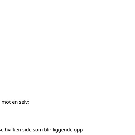
 mot en selv
;
e hvilken side som blir liggende opp