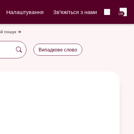
Net
Налаштування
Зв’яжіться з нами
UK
й пошук
Випадкове слово