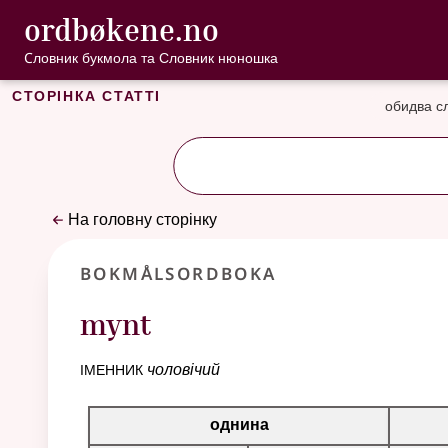
, Cловник букмо
ordbøkene.no
Перейти до основного вмісту
Доступність
Cловник букмола та Словник нюношка
Сторінка статті
обидва с
На головну сторінку
Bokmålsordboka
mynt
іменник
чоловічий
Таблиця відмінювання для цього іменника
однина