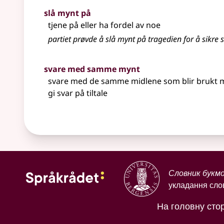
slå mynt på
tjene på
eller
ha fordel av noe
partiet prøvde å slå mynt på tragedien for å sikre s
svare med samme mynt
svare med de samme midlene som blir brukt m
gi svar på tiltale
Словник букм
укладання слов
На головну стор