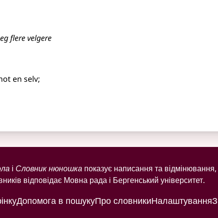
eg flere velgere
ot en selv
;
ола
і
Словник нюношка
показує написання та відмінювання, 
ників відповідає Мовна рада і Бергенський університет.
інку
Допомога в пошуку
Про словники
Налаштування
З