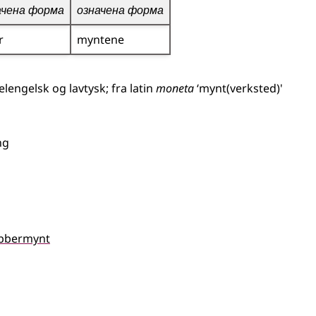
ачена форма
означена форма
r
myntene
lengelsk
og
lavtysk
;
fra
latin
moneta
‘mynt(verksted)'
ng
bbermynt