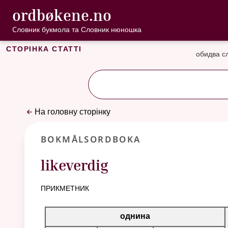
, Cловник букмо
ordbøkene.no
Перейти до основного вмісту
Доступність
Cловник букмола та Словник нюношка
Сторінка статті
обидва с
На головну сторінку
Bokmålsordboka
likeverdig
прикметник
Таблиця відмінювання для цього прикметника
однина