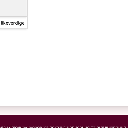
likeverdige
ола
і
Словник нюношка
показує написання та відмінювання, 