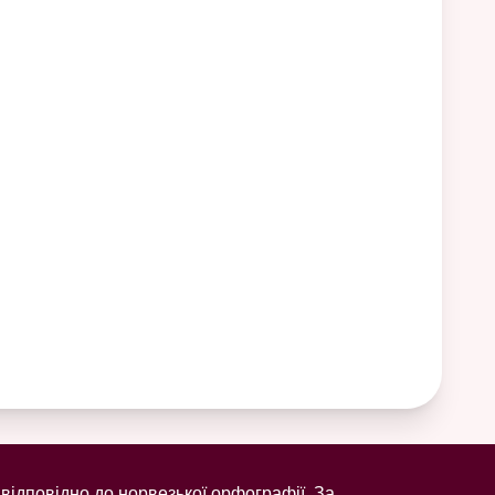
відповідно до норвезької орфографії. За