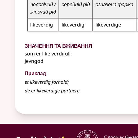
чоловічий /
середній рід
означена форма
жіночий рід
likeverdig
likeverdig
likeverdige
Значення та вживання
som er like verdifull
;
jevngod
Приклад
et
likeverdig
forhold
;
de er
likeverdige
partnere
Словник букм