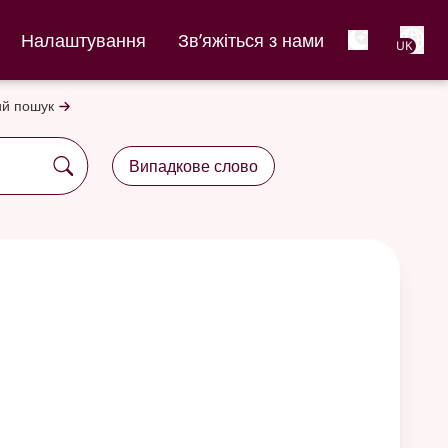
Net
Налаштування
Зв’яжіться з нами
UK
й пошук
Випадкове слово