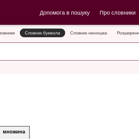
ла та Словник нюношка
Допомога в пошуку
Про словники
ловники
Словник букмола
Словник нюношка
Розширени
множина