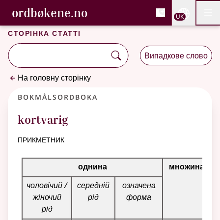
, Cловник букмола та С
ordbøkene.no
Nettsi
UK
Мен
Перейти до основного вмісту
Доступність
Cловник букмола та Словник нюношка
Сторінка статті
Випадкове слово
На головну сторінку
Bokmålsordboka
kortvarig
прикметник
Таблиця відмінювання для цього прикметника
однина
множина
чоловічий /
середній
означена
жіночий
рід
форма
рід