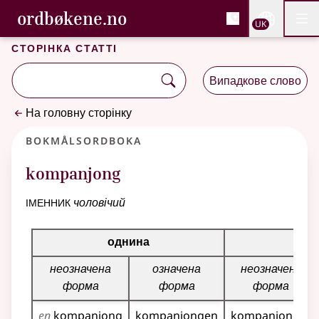
, Cловник букмола та С
ordbøkene.no
Nettsi
UK
Мен
Перейти до основного вмісту
Доступність
Cловник букмола та Словник нюношка
Сторінка статті
Випадкове слово
На головну сторінку
Bokmålsordboka
kompanjong
іменник
чоловічий
Таблиця відмінювання для цього іменника
однина
мно
неозначена
означена
неозначена
форма
форма
форма
en
kompanjong
kompanjongen
kompanjonger