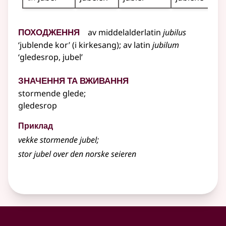
Походження
av
middelalderlatin
jubilus
‘jublende kor’ (i kirkesang)
;
av
latin
jubilum
‘gledesrop, jubel’
Значення та вживання
stormende glede
;
gledesrop
Приклад
vekke stormende
jubel
;
stor
jubel
over den norske seieren