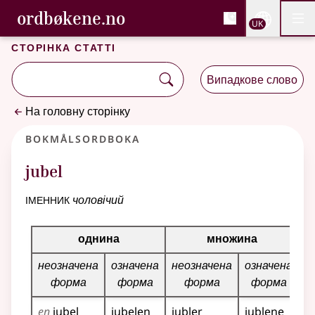
, Cловник букмола та С
ordbøkene.no
Nettsi
UK
Мен
Перейти до основного вмісту
Доступність
Cловник букмола та Словник нюношка
Сторінка статті
Випадкове слово
На головну сторінку
Bokmålsordboka
jubel
іменник
чоловічий
Таблиця відмінювання для цього іменника
однина
множина
неозначена
означена
неозначена
означена
форма
форма
форма
форма
en
jubel
jubelen
jubler
jublene