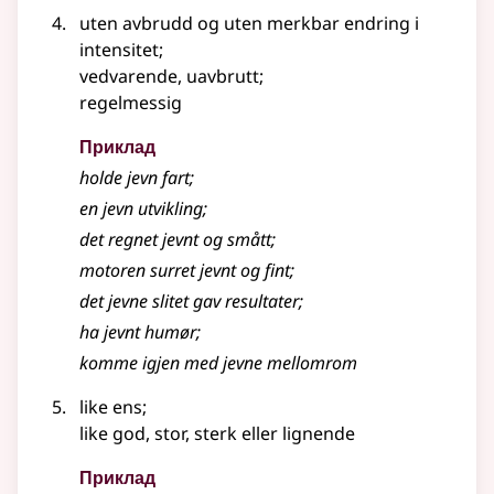
uten avbrudd og uten merkbar endring i
intensitet
;
vedvarende, uavbrutt
;
regelmessig
Приклад
holde
jevn
fart
;
en
jevn
utvikling
;
det regnet
jevnt
og smått
;
motoren surret
jevnt
og fint
;
det
jevne
slitet gav resultater
;
ha jevnt humør
;
komme igjen med
jevne
mellomrom
like ens
;
like god, stor, sterk
eller lignende
Приклад