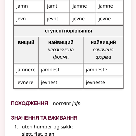
jamn
jamt
jamne
jamne
jevn
jevnt
jevne
jevne
Таблиця відмінювання для цього прикметника (вища, 
ступені порівняння
вищий
найвищий
найвищий
неозначена
означена
форма
форма
jamnere
jamnest
jamneste
jevnere
jevnest
jevneste
Походження
norrønt
jafn
Значення та вживання
uten humper og søkk
;
slett, flat, plan