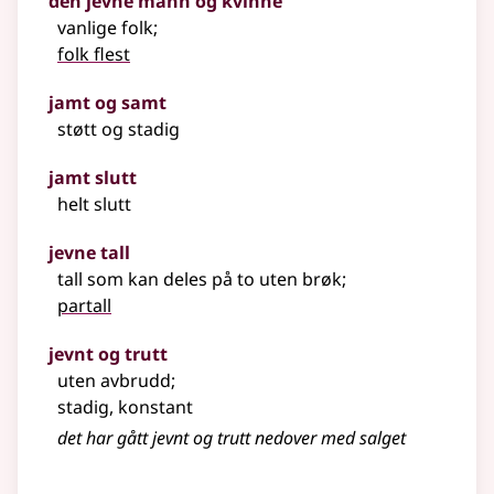
den jevne mann og kvinne
vanlige folk
;
folk flest
jamt og samt
støtt og stadig
jamt slutt
helt slutt
jevne tall
tall som kan deles på to uten brøk
;
partall
jevnt og trutt
uten avbrudd
;
stadig, konstant
det har gått jevnt og trutt nedover med salget