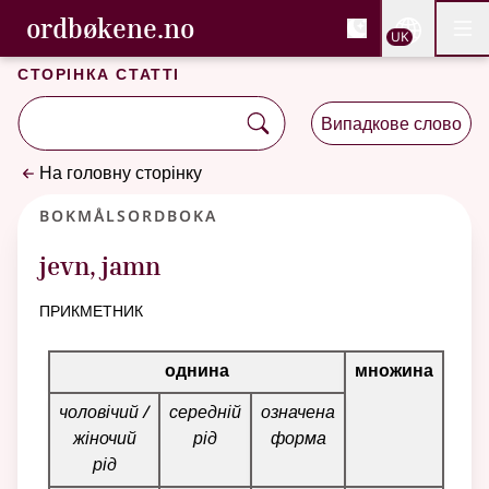
, Cловник букмола та С
ordbøkene.no
Nettsi
UK
Мен
Перейти до основного вмісту
Доступність
Cловник букмола та Словник нюношка
Сторінка статті
Випадкове слово
На головну сторінку
Bokmålsordboka
jevn
,
jamn
прикметник
Таблиця відмінювання для цього прикметника
однина
множина
чоловічий /
середній
означена
жіночий
рід
форма
рід