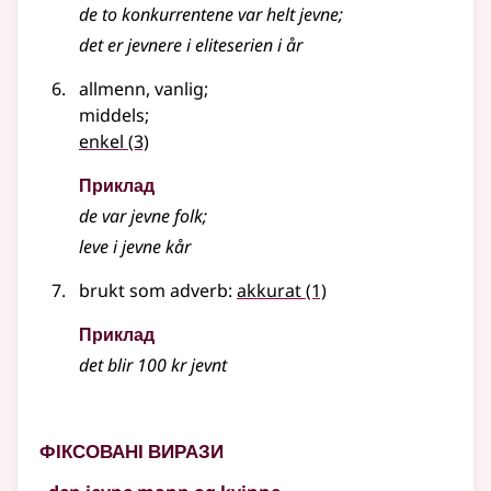
de to konkurrentene var helt
jevne
;
det er jevnere i eliteserien i år
allmenn, vanlig
;
middels
;
enkel
(3)
Приклад
de var
jevne
folk
;
leve i
jevne
kår
brukt som
adverb
:
akkurat
(1)
Приклад
det blir 100 kr
jevnt
Фіксовані вирази