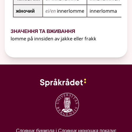
жіночий
ei/en
innerlomme
innerlomma
Значення та вживання
lomme på innsiden av jakke
eller
frakk
Словник букмола
і
Словник нюношка
показує