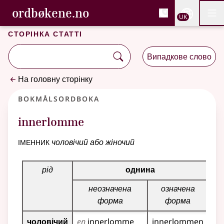
, Cловник букмола та С
ordbøkene.no
Nettsi
UK
Мен
Перейти до основного вмісту
Доступність
Cловник букмола та Словник нюношка
Сторінка статті
Випадкове слово
На головну сторінку
Bokmålsordboka
innerlomme
іменник
чоловічий або жіночий
Таблиця відмінювання для цього іменника
рід
однина
неозначена
означена
н
форма
форма
чоловічий
en
innerlomme
innerlommen
in