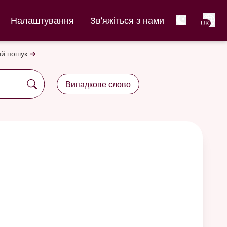
Net
Налаштування
Зв’яжіться з нами
UK
й пошук
Випадкове слово