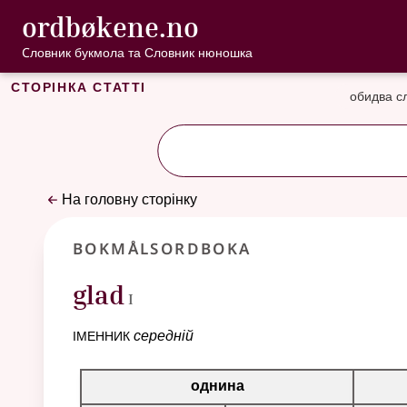
, Cловник букмо
ordbøkene.no
Перейти до основного вмісту
Доступність
Cловник букмола та Словник нюношка
Сторінка статті
обидва с
На головну сторінку
Bokmålsordboka
1
glad
I
іменник
середній
Таблиця відмінювання для цього іменника
однина