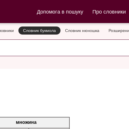
ла та Словник нюношка
Допомога в пошуку
Про словники
ловники
Словник букмола
Словник нюношка
Розширени
множина