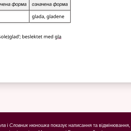
ачена форма
означена форма
glada
gladene
sole)glad’
;
beslektet
med
gla
ола
і
Словник нюношка
показує написання та відмінювання, 