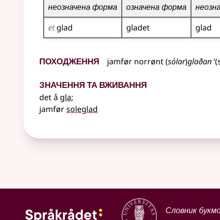
неозначена форма
означена форма
неозн
et
glad
gladet
glad
Походження
jamfør
norrønt
(
sólar
)
glaðan
‘(
Значення та вживання
det å
gla
;
jamfør
soleglad
Словник букм