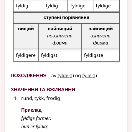
fyldig
fyldig
fyldige
fyldige
Таблиця відмінювання для цього прикметника (вища, 
ступені порівняння
вищий
найвищий
найвищий
неозначена
означена
форма
форма
fyldigere
fyldigst
fyldigste
Походження
1
1
av
fylde
(
I)
og
fylle
(
I)
Значення та вживання
rund, tykk, frodig
Приклад
fyldige
former
;
hun er
fyldig
;