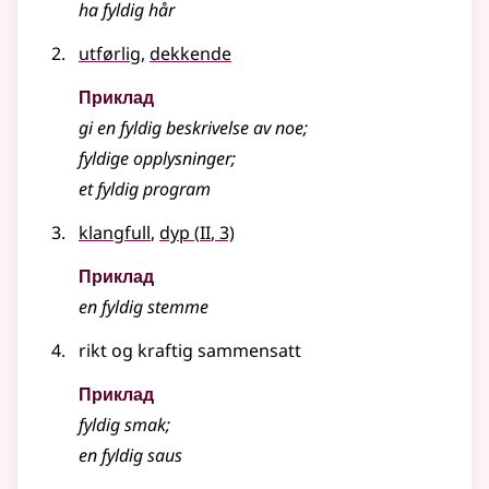
ha
fyldig
hår
utførlig
,
dekkende
Приклад
gi en
fyldig
beskrivelse av noe
;
fyldige
opplysninger
;
et
fyldig
program
2
klangfull
,
dyp
(
II
, 3)
Приклад
en
fyldig
stemme
rikt og kraftig sammensatt
Приклад
fyldig smak
;
en fyldig saus