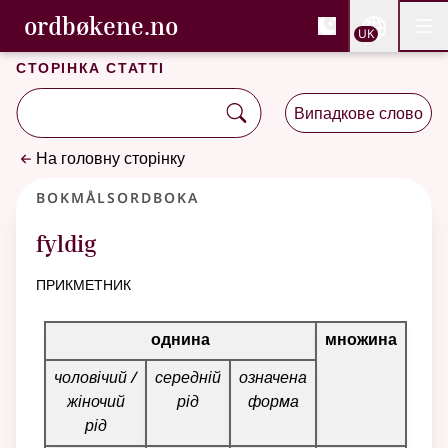
, Cловник букмола та С
ordbøkene.no
Nettsi
UK
Мен
Перейти до основного вмісту
Доступність
Cловник букмола та Словник нюношка
Сторінка статті
Випадкове слово
На головну сторінку
Bokmålsordboka
fyldig
прикметник
Таблиця відмінювання для цього прикметника
однина
множина
чоловічий /
середній
означена
жіночий
рід
форма
рід