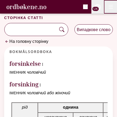
, Cловник букмола та С
ordbøkene.no
Nettsi
UK
Мен
Перейти до основного вмісту
Доступність
Cловник букмола та Словник нюношка
Сторінка статті
Випадкове слово
На головну сторінку
Bokmålsordboka
1
forsinkelse
I
іменник
чоловічий
1
forsinking
I
іменник
чоловічий або жіночий
Таблиця відмінювання для цього іменника
рід
однина