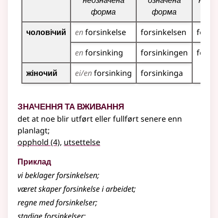
неозначена
означена
неоз
форма
форма
фо
чоловічий
en
for­sinkelse
for­sinkelsen
for­si
en
forsinking
forsinkingen
forsi
жіночий
ei/en
forsinking
forsinkinga
Значення та вживання
det at noe blir utført eller fullført senere enn
planlagt
;
opphold
(4)
,
utsettelse
Приклад
vi beklager forsinkelsen
;
været skaper forsinkelse i arbeidet
;
regne med forsinkelser
;
stadige forsinkelser
;