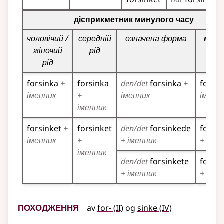
Таблиця відмінювання дієприкметників для цього діє
дієприкметник минулого часу
чоловічий /
середній
означена форма
множ
жіночий
рід
рід
forsinka
+
forsinka
den/det
forsinka
+
forsin
іменник
+
іменник
іменн
іменник
forsinket
+
forsinket
den/det
forsinkede
forsi
іменник
+
+ іменник
+ імен
іменник
den/det
forsinkete
forsin
+ іменник
+ імен
Походження
2
4
av
for-
(
II)
og
sinke
(
IV)