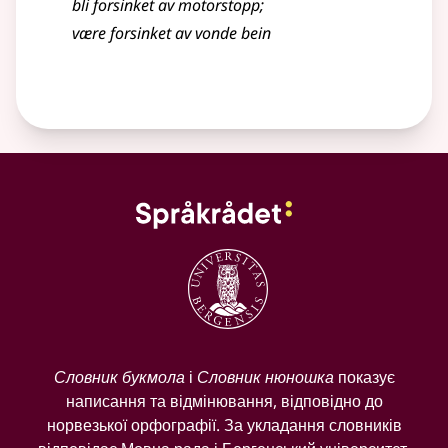
bli forsinket av motorstopp
;
være forsinket av vonde bein
Словник букмола
і
Словник нюношка
показує
написання та відмінювання, відповідно до
норвезької орфографії. За укладання словників