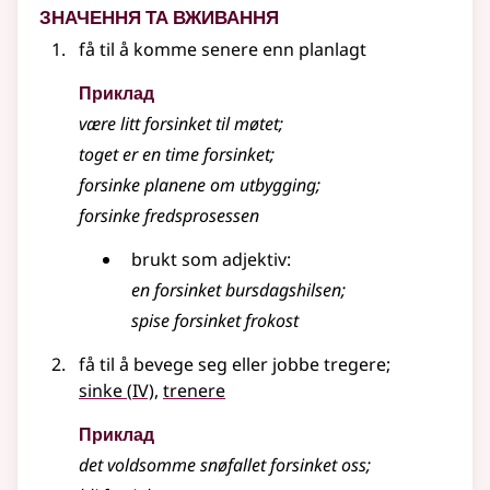
Значення та вживання
få til å komme senere enn planlagt
Приклад
være litt forsinket til møtet
;
toget er en time
forsinket
;
forsinke planene om utbygging
;
forsinke fredsprosessen
brukt som adjektiv:
en forsinket bursdagshilsen
;
spise forsinket frokost
få til å bevege seg eller jobbe tregere
;
4
sinke
(
IV)
,
trenere
Приклад
det voldsomme snøfallet
forsinket
oss
;