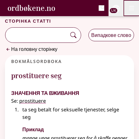
, Cловник букмола та С
ordbøkene.no
Nettsi
UK
Мен
Перейти до основного вмісту
Доступність
Cловник букмола та Словник нюношка
Сторінка статті
Випадкове слово
На головну сторінку
Bokmålsordboka
prostituere seg
Значення та вживання
Se:
prostituere
ta seg betalt for seksuelle tjenester, selge
seg
Приклад
mange unge
prostituerer
seg for å skaffe penger