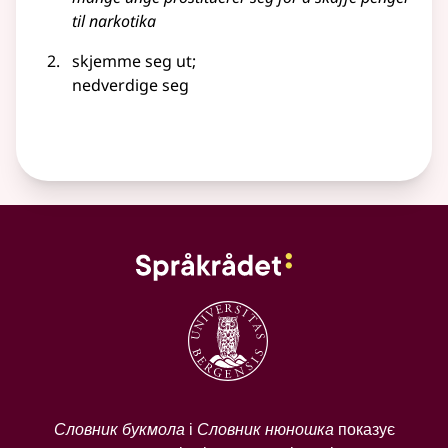
til narkotika
skjemme seg ut
;
nedverdige seg
Словник букмола
і
Словник нюношка
показує