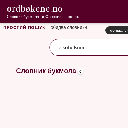
, Cловник букмо
ordbøkene.no
Перейти до основного вмісту
Доступність
Cловник букмола та Словник нюношка
Простий пошук
|
обидва словники
обидва с
Доступні пропозиції пошуку
oppslagsord
Словник букмола
0