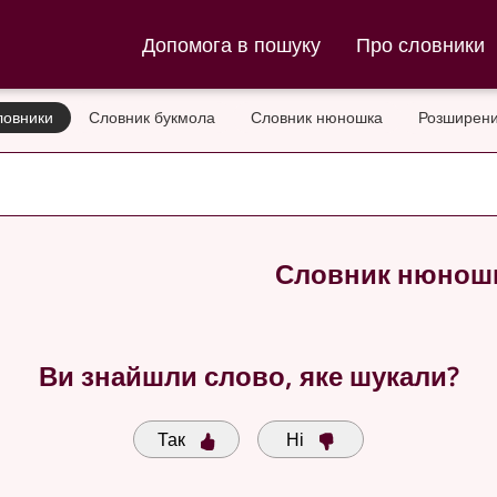
ла та Словник нюношка
Допомога в пошуку
Про словники
ловники
Словник букмола
Словник нюношка
Розширени
Словник нюнош
Ви знайшли слово, яке шукали?
Так
Ні