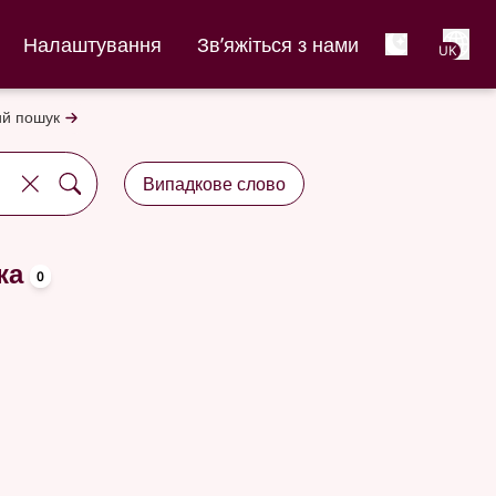
Net
Налаштування
Зв’яжіться з нами
UK
й пошук
Випадкове слово
oppslagsord
ка
0