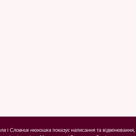
ола
і
Словник нюношка
показує написання та відмінювання, 