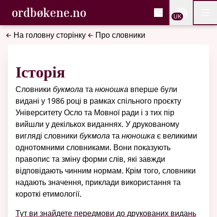
, Cловник букмола та С
ordbøkene.no
Nettsi
UK
Мен
Перейти до основного вмісту
Доступність
Cловник букмола та Словник нюношка
На головну сторінку
Про словники
Історія
Словники
букмола
та
нюношка
вперше були
видані у 1986 році в рамках спільного проєкту
Університету Осло та Мовної ради і з тих пір
вийшли у декількох виданнях. У друкованому
вигляді словники
букмола
та
нюношка
є великими
однотомними словниками. Вони показують
правопис та зміну форми слів, які завжди
відповідають чинним нормам. Крім того, словники
надають значення, приклади використання та
короткі етимології.
Тут ви знайдете передмови до друкованих видань