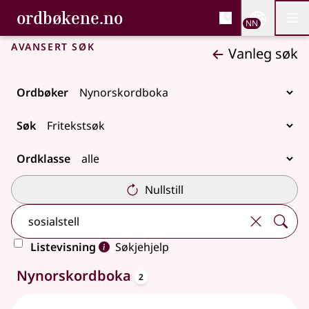
, Bokmålsordboka og N
ordbøkene.no
Nettsi
NN
Men
Gå til hovudinnhald
Tilgjenge
Bokmålsordboka og Nynorskordboka
Avansert søk
Vanleg søk
Ordbøker
Søk
Ordklasse
Nullstill
Listevisning
Søkjehjelp
oppslagsord
2 treff
Nynorskordboka
2