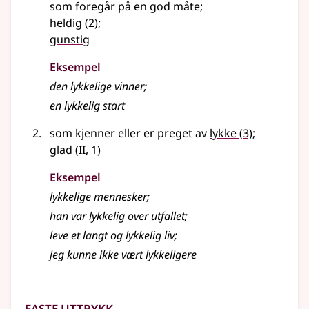
som foregår på en god måte
;
heldig
(2)
;
gunstig
Eksempel
den
lykkelige
vinner
;
en
lykkelig
start
som kjenner eller er preget av
lykke
(3)
;
2
glad
(
II
, 1)
Eksempel
lykkelige
mennesker
;
han var
lykkelig
over utfallet
;
leve et langt og
lykkelig
liv
;
jeg kunne ikke vært lykkeligere
Faste uttrykk