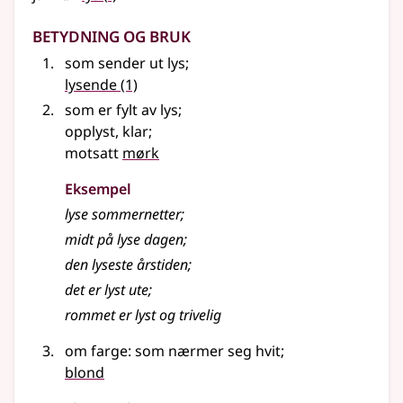
Betydning og bruk
som sender ut lys
;
lysende
(1)
som er fylt av lys
;
opplyst, klar
;
motsatt
mørk
Eksempel
lyse
sommernetter
;
midt på
lyse
dagen
;
den
lyseste
årstiden
;
det er
lyst
ute
;
rommet er
lyst
og trivelig
om farge: som nærmer seg hvit
;
blond