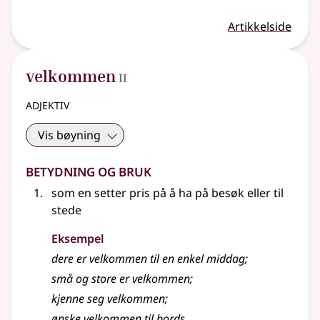
Artikkelside
2
velkommen
II
adjektiv
Vis bøyning
Betydning og bruk
som en setter pris på å ha på besøk eller til
stede
Eksempel
dere er
velkommen
til en enkel middag
;
små og store er
velkommen
;
kjenne seg
velkommen
;
ønske
velkommen
til bords