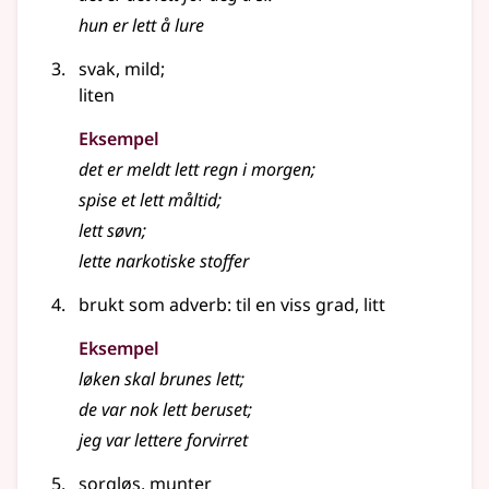
hun er
lett
å lure
svak, mild
;
liten
Eksempel
det er meldt
lett
regn i morgen
;
spise et
lett
måltid
;
lett
søvn
;
lette
narkotiske stoffer
brukt som adverb: til en viss grad, litt
Eksempel
løken skal brunes lett
;
de var nok lett beruset
;
jeg var
lettere
forvirret
sorgløs
,
munter