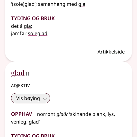
‘(sole)glad’
;
samanheng
med
gla
Tyding og bruk
det å
gla
;
jamfør
soleglad
Artikkelside
2
glad
II
adjektiv
Vis bøying
Opphav
norrønt
glaðr
‘skinande blank, lys,
venleg, glad’
Tyding og bruk