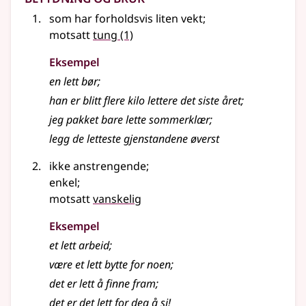
som har forholdsvis liten vekt
;
motsatt
tung
(1)
Eksempel
en
lett
bør
;
han er blitt flere kilo lettere det siste året
;
jeg pakket bare
lette
sommerklær
;
legg de letteste gjenstandene øverst
ikke anstrengende
;
enkel
;
motsatt
vanskelig
Eksempel
et
lett
arbeid
;
være et
lett
bytte for noen
;
det er
lett
å finne fram
;
det er det
lett
for deg å si!