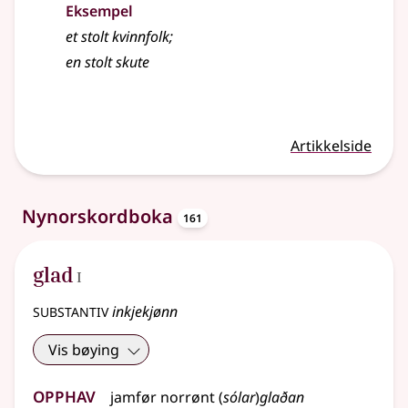
Eksempel
et
stolt
kvinnfolk
;
en
stolt
skute
Artikkelside
oppslagsord
Nynorskordboka
161
1
glad
I
substantiv
inkjekjønn
Vis bøying
Opphav
jamfør
norrønt
(
sólar
)
glaðan