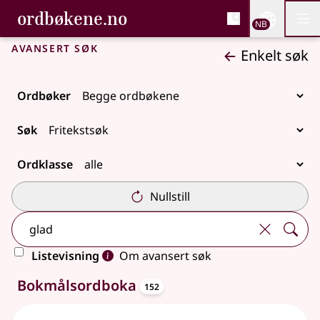
, Bokmålsordboka og N
ordbøkene.no
Nettsi
NB
Men
Gå til hovedinnhold
Tilgjengelighet
Bokmålsordboka og Nynorskordboka
Avansert søk
Enkelt søk
Ordbøker
Søk
Ordklasse
Nullstill
Listevisning
Om avansert søk
oppslagsord
313 treff
Bokmålsordboka
152