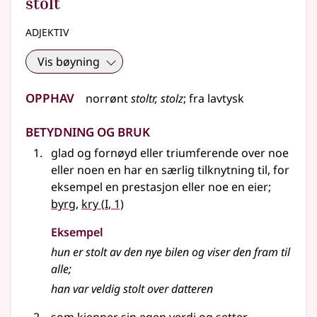
stolt
adjektiv
Vis bøyning
Opphav
norrønt
stoltr, stolz
;
fra
lavtysk
Betydning og bruk
glad og fornøyd eller triumferende over noe
eller noen en har en særlig tilknytning til,
for
eksempel
en prestasjon eller noe en eier
;
1
byrg
,
kry
(
I
, 1)
Eksempel
hun er stolt av den nye bilen og viser den fram til
alle
;
han var veldig stolt over datteren