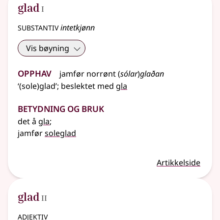
1
glad
I
substantiv
intetkjønn
Vis bøyning
Opphav
jamfør
norrønt
(
sólar
)
glaðan
‘(sole)glad’
;
beslektet
med
gla
Betydning og bruk
det å
gla
;
jamfør
soleglad
Artikkelside
2
glad
II
adjektiv