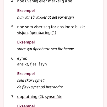
noe uvanlig eller merkelig å se
Eksempel
hun var så vakker at det var et
syn
noe som viser seg for ens indre blikk
;
visjon
,
åpenbaring
(1)
Eksempel
store
syn
åpenbarte seg for henne
øyne
;
ansikt, fjes, åsyn
Eksempel
sola skar i
synet
;
de fløy i
synet
på hverandre
oppfatning
(2)
,
synsmåte
Eksempel