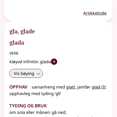
Artikkelside
gla
,
glade
glada
verb
kløyvd infinitiv:
glada
Vis bøying
Opphav
1
samanheng
med
glatt
,
jamfør
glad
(
I)
;
opphavleg
med
tyding
‘gli’
Tyding og bruk
om sola
eller
månen: gå ned
;