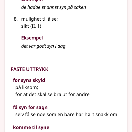
de hadde et annet
syn
på saken
mulighet til å se
;
2
sikt
(
II
, 1)
Eksempel
det var godt syn i dag
Faste uttrykk
for syns skyld
på liksom
;
for at det skal se bra ut for andre
få syn for sagn
selv få se noe som en bare har hørt snakk om
komme til syne