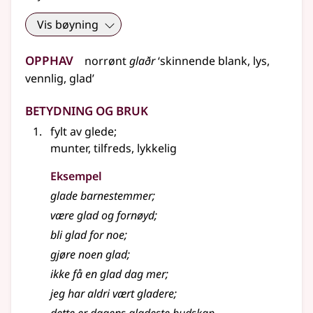
Vis bøyning
Opphav
norrønt
glaðr
‘skinnende blank, lys,
vennlig, glad’
Betydning og bruk
fylt av glede
;
munter, tilfreds, lykkelig
Eksempel
glade
barnestemmer
;
være
glad
og fornøyd
;
bli
glad
for noe
;
gjøre noen
glad
;
ikke få en
glad
dag mer
;
jeg har aldri vært gladere
;