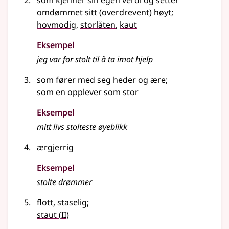
som kjenner sin egen verdi og setter
omdømmet sitt (overdrevent) høyt
;
hovmodig
,
storlåten
,
kaut
Eksempel
jeg var for
stolt
til å ta imot hjelp
som fører med seg heder og ære
;
som en opplever som stor
Eksempel
mitt livs
stolteste
øyeblikk
ærgjerrig
Eksempel
stolte
drømmer
flott, staselig
;
2
staut
(
II)