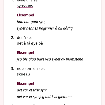
evne til å se
;
synssans
Eksempel
han har godt
syn
;
synet hennes begynner å bli dårlig
det å se
;
det å
få øye på
Eksempel
jeg ble glad bare ved
synet
av blomstene
noe som en ser
;
1
skue
(
I)
Eksempel
det var et trist
syn
;
det var et
syn
jeg aldri vil glemme