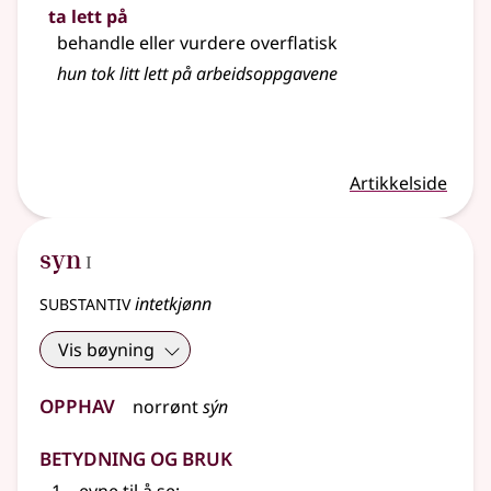
ta lett på
behandle eller vurdere overflatisk
hun tok litt lett på arbeidsoppgavene
Artikkelside
1
syn
I
substantiv
intetkjønn
Vis bøyning
Opphav
norrønt
sýn
Betydning og bruk