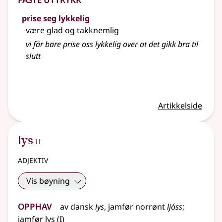
prise seg lykkelig
være glad og takknemlig
vi får bare prise oss lykkelig over at det gikk bra til
slutt
Artikkelside
2
lys
II
adjektiv
Vis bøyning
Opphav
av dansk
lys
,
jamfør
norrønt
ljóss
;
1
jamfør
lys
(
I)