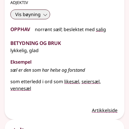
adjektiv
Vis bøyning
Opphav
norrønt
sæll
;
beslektet
med
salig
Betydning og bruk
lykkelig, glad
Eksempel
sæl
er den som har helse og forstand
som etterledd i ord som
likesæl
seiersæl
vennesæl
Artikkelside