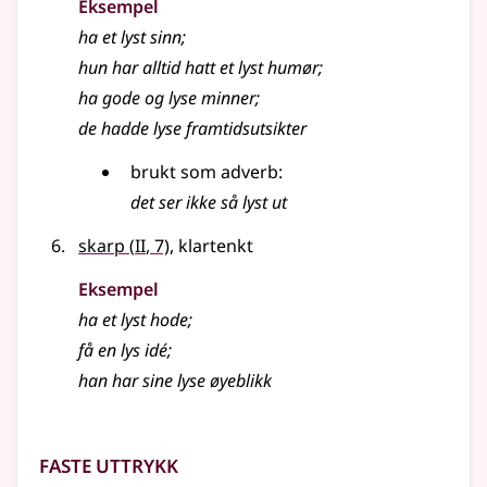
Eksempel
ha et
lyst
sinn
;
hun har alltid hatt et
lyst
humør
;
ha gode og
lyse
minner
;
de hadde
lyse
framtidsutsikter
brukt som
adverb
:
det ser ikke så
lyst
ut
2
skarp
(
II
, 7)
, klartenkt
Eksempel
ha et
lyst
hode
;
få en
lys
idé
;
han har sine
lyse
øyeblikk
Faste uttrykk