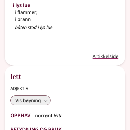
i lys lue
i flammer
;
i brann
båten stod i lys lue
Artikkelside
lett
adjektiv
Vis bøyning
Opphav
norrønt
léttr
Betydning og bruk