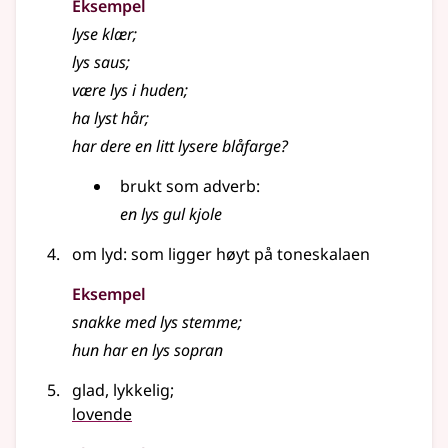
Eksempel
lyse
klær
;
lys
saus
;
være
lys
i huden
;
ha
lyst
hår
;
har dere en litt lysere blåfarge?
brukt som
adverb
:
en
lys
gul kjole
om lyd: som ligger høyt på toneskalaen
Eksempel
snakke med
lys
stemme
;
hun har en
lys
sopran
glad, lykkelig
;
lovende