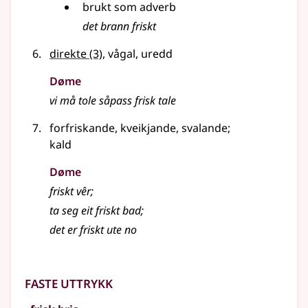
brukt som
adverb
det brann friskt
direkte
(3)
, vågal, uredd
Døme
vi må tole såpass frisk tale
forfriskande, kveikjande, svalande
;
kald
Døme
friskt vêr
;
ta seg eit friskt bad
;
det er friskt ute no
Faste uttrykk