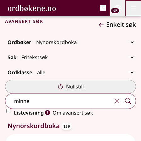
, Bokmålsordboka og N
ordbøkene.no
Nettsi
NB
Men
Gå til hovedinnhold
Tilgjengelighet
Bokmålsordboka og Nynorskordboka
Avansert søk
Enkelt søk
Ordbøker
Søk
Ordklasse
Nullstill
Listevisning
Om avansert søk
oppslagsord
159 treff
Nynorskordboka
159