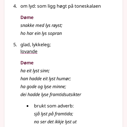
om lyd: som ligg høgt på toneskalaen
Døme
snakke med
lys
røyst
;
ho har ein
lys
sopran
glad, lykkeleg
;
lovande
Døme
ha eit
lyst
sinn
;
han hadde eit
lyst
humør
;
ha gode og
lyse
minne
;
dei hadde lyse framtidsutsikter
brukt som
adverb
:
sjå
lyst
på framtida
;
no ser det ikkje
lyst
ut