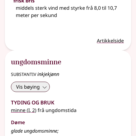
frisk bris
middels sterk vind med styrke frå 8,0 til 10,7
meter per sekund
Artikkelside
ungdomsminne
substantiv
inkjekjønn
Vis bøying
Tyding og bruk
1
minne
(
I
, 2)
frå ungdomstida
Døme
glade ungdomsminne
;