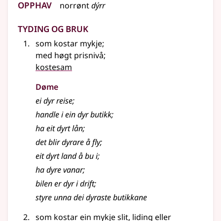
Opphav
norrønt
dýrr
Tyding og bruk
som kostar mykje
;
med høgt prisnivå
;
kostesam
Døme
ei dyr reise
;
handle i ein dyr butikk
;
ha eit dyrt lån
;
det blir dyrare å fly
;
eit dyrt land å bu i
;
ha dyre vanar
;
bilen er dyr i drift
;
styre unna dei dyraste butikkane
som kostar ein mykje slit, liding eller