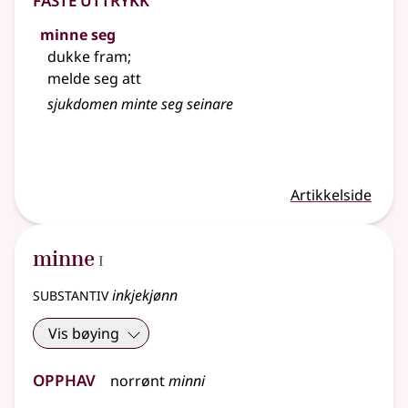
minne seg
dukke fram
;
melde seg att
sjukdomen minte seg seinare
Artikkelside
1
minne
I
substantiv
inkjekjønn
Vis bøying
Opphav
norrønt
minni