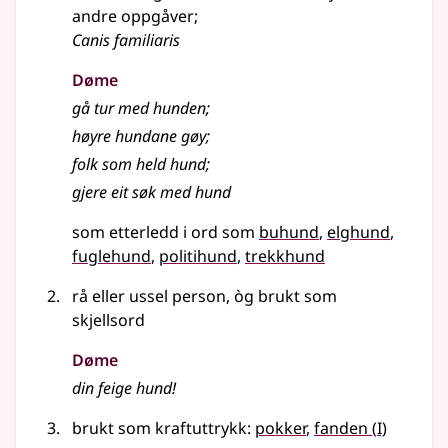
andre oppgåver
;
Canis familiaris
Døme
gå tur med hunden
;
høyre hundane gøy
;
folk som held hund
;
gjere eit søk med hund
som etterledd i ord som
buhund
elghund
fuglehund
politihund
trekkhund
rå eller ussel person, òg brukt som
skjellsord
Døme
din feige hund!
1
brukt som kraftuttrykk:
pokker
,
fanden
(
I)