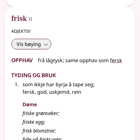
2
frisk
II
adjektiv
Vis bøying
Opphav
frå
lågtysk
;
same opphav som
fersk
Tyding og bruk
som ikkje har byrja å tape seg
;
fersk, god, uskjemd, rein
Døme
friske grønsaker
;
friske egg
;
frisk blomstrar
;
fylle på friskt vatn
;