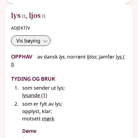
2
2
lys
,
ljos
II
II
adjektiv
Vis bøying
Opphav
1
av dansk
lys
,
norrønt
ljóss
;
jamfør
lys
(
I)
Tyding og bruk
som sender ut lys
;
lysande
(1)
som er fylt av lys
;
opplyst, klar
;
motsett
mørk
Døme