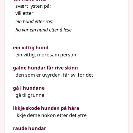
svært lysten på
;
vill etter
ein hund etter ros
;
ho var ein hund etter å lese
ein vittig hund
ein vittig, morosam person
galne hundar får rive skinn
den som er uvyrden, får svi for det
gå i hundane
gå til grunne
ikkje skode hunden på håra
ikkje døme nokon etter det ytre
raude hundar