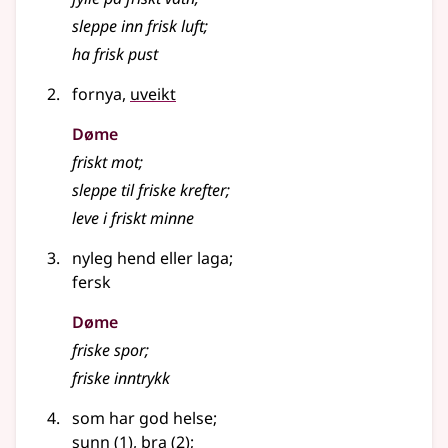
sleppe inn frisk luft
;
ha frisk pust
fornya,
uveikt
Døme
friskt mot
;
sleppe til friske krefter
;
leve i friskt minne
nyleg hend
eller
laga
;
fersk
Døme
friske spor
;
friske inntrykk
som har god helse
;
sunn
(1)
,
bra
(2)
;