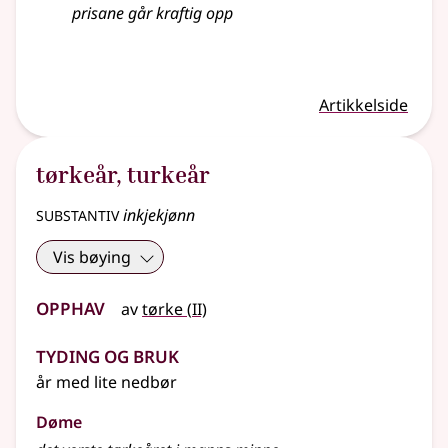
prisane går kraftig opp
Artikkelside
tørkeår
,
turkeår
substantiv
inkjekjønn
Vis bøying
Opphav
2
av
tørke
(
II)
Tyding og bruk
år med lite nedbør
Døme