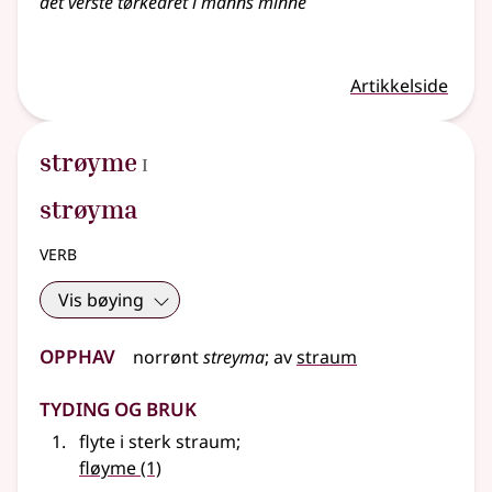
det verste tørkeåret i manns minne
Artikkelside
1
strøyme
I
strøyma
verb
Vis bøying
Opphav
norrønt
streyma
;
av
straum
Tyding og bruk
flyte i sterk straum
;
fløyme
(1)