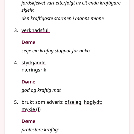
jordskjelvet vart etterfølgt av eit enda kraftigare
skjelv
;
den kraftigaste stormen i manns minne
verknadsfull
Døme
setje ein kraftig stoppar for noko
styrkjande
;
næringsrik
Døme
god og kraftig mat
brukt som adverb:
ofseleg
,
høglydt
;
1
mykje
(
I)
Døme
protestere kraftig
;