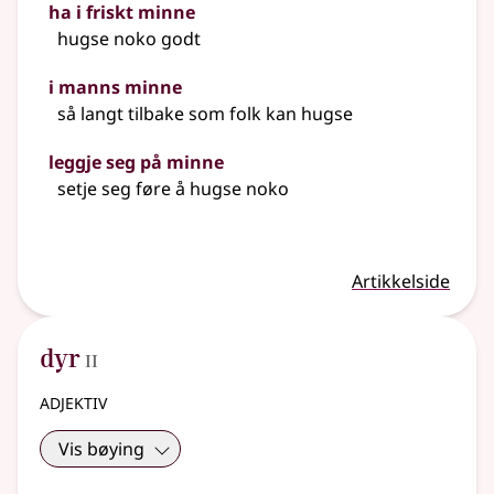
ha i friskt minne
hugse noko godt
i manns minne
så langt tilbake som folk kan hugse
leggje seg på minne
setje seg føre å hugse noko
Artikkelside
2
dyr
II
adjektiv
Vis bøying