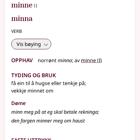
2
minne
II
minna
verb
Vis bøying
Opphav
1
norrønt
minna
;
av
minne
(
I)
Tyding og bruk
få ein til å hugse
eller
tenkje på
;
vekkje minnet om
Døme
minn meg på at eg skal betale rekninga
;
den fargen minner meg om haust
Faste uttrykk