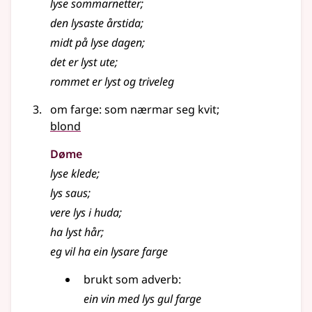
lyse sommarnetter
;
den
lysaste
årstida
;
midt på
lyse
dagen
;
det er
lyst
ute
;
rommet er
lyst
og triveleg
om farge: som nærmar seg kvit
;
blond
Døme
lyse
klede
;
lys
saus
;
vere
lys
i huda
;
ha
lyst
hår
;
eg vil ha ein lysare farge
brukt som
adverb
:
ein vin med
lys
gul farge