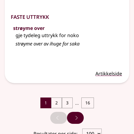
Faste uttrykk
strøyme over
gje tydeleg uttrykk for noko
strøyme
over av ihuge for saka
Artikkelside
…
1
2
3
16
Forrige side
Neste side
Resultater per side: