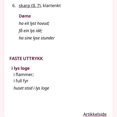
2
skarp
(
II
, 7)
, klartenkt
Døme
ha eit
lyst
hovud
;
få ein
lys
idé
;
ha sine
lyse
stunder
Faste uttrykk
i lys loge
i flammer
;
i full fyr
huset stod i lys loge
Artikkelside