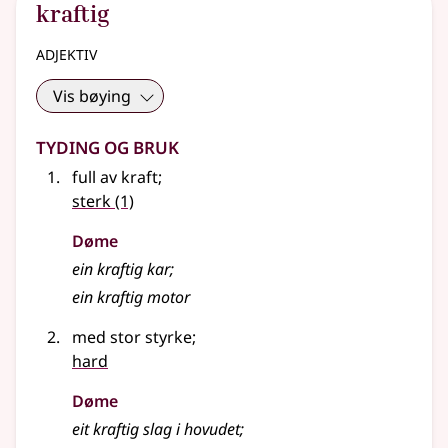
kraftig
adjektiv
Vis bøying
Tyding og bruk
full av kraft
;
sterk
(1)
Døme
ein kraftig kar
;
ein kraftig motor
med stor styrke
;
hard
Døme
eit kraftig slag i hovudet
;