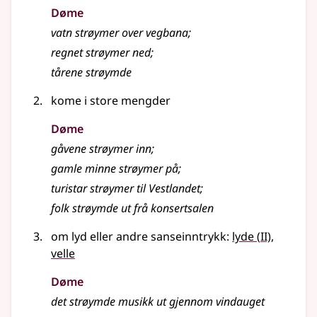
Døme
vatn strøymer over vegbana
;
regnet
strøymer
ned
;
tårene strøymde
kome i store mengder
Døme
gåvene
strøymer
inn
;
gamle minne
strøymer
på
;
turistar strøymer til Vestlandet
;
folk strøymde ut frå konsertsalen
2
om lyd eller andre sanseinntrykk:
lyde
(
II)
,
velle
Døme
det strøymde musikk ut gjennom vindauget