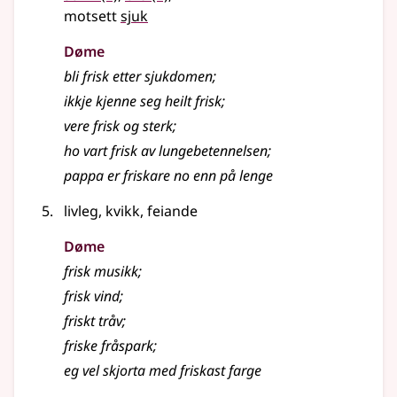
motsett
sjuk
Døme
bli frisk etter sjukdomen
;
ikkje kjenne seg heilt frisk
;
vere frisk og sterk
;
ho vart frisk av lungebetennelsen
;
pappa er friskare no enn på lenge
livleg, kvikk, feiande
Døme
frisk musikk
;
frisk vind
;
friskt tråv
;
friske fråspark
;
eg vel skjorta med friskast farge