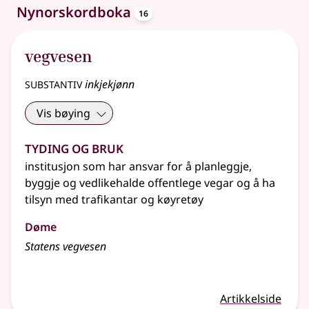
oppslagsord
Nynorskordboka
16
vegvesen
substantiv
inkjekjønn
Vis bøying
Tyding og bruk
institusjon som har ansvar for å planleggje,
byggje og vedlikehalde offentlege vegar og å ha
tilsyn med trafikantar og køyretøy
Døme
Statens vegvesen
Artikkelside