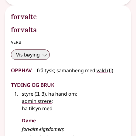
forvalte
forvalta
verb
Vis bøying
Opphav
2
frå
tysk
;
samanheng
med
vald
(
II)
Tyding og bruk
2
styre
(
II
, 3)
, ha hand om
;
administrere
;
ha tilsyn med
Døme
forvalte eigedomen
;