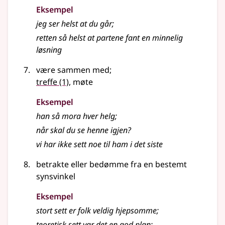
Eksempel
jeg ser helst at du går
;
retten så helst at partene fant en minnelig
løsning
være sammen med
;
treffe
(1)
, møte
Eksempel
han så mora hver helg
;
når skal du se henne igjen?
vi har ikke sett noe til ham i det siste
betrakte eller bedømme fra en bestemt
synsvinkel
Eksempel
stort sett er folk veldig hjepsomme
;
teoretisk sett var det en god plan
;