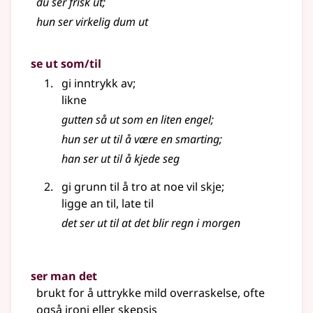
du ser frisk ut
;
hun ser virkelig dum ut
se ut som/til
gi inntrykk av
;
likne
gutten så ut som en liten engel
;
hun ser ut til å være en smarting
;
han ser ut til å kjede seg
gi grunn til å tro at noe vil skje
;
ligge an til, late til
det ser ut til at det blir regn i morgen
ser man det
brukt for å uttrykke mild overraskelse, ofte
også ironi eller skepsis