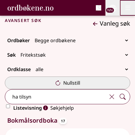
, Bokmålsordboka og N
ordbøkene.no
Nettsi
NN
Men
Gå til hovudinnhald
Tilgjenge
Bokmålsordboka og Nynorskordboka
Avansert søk
Vanleg søk
Ordbøker
Søk
Ordklasse
Nullstill
Listevisning
Søkjehjelp
oppslagsord
33 treff
Bokmålsordboka
17