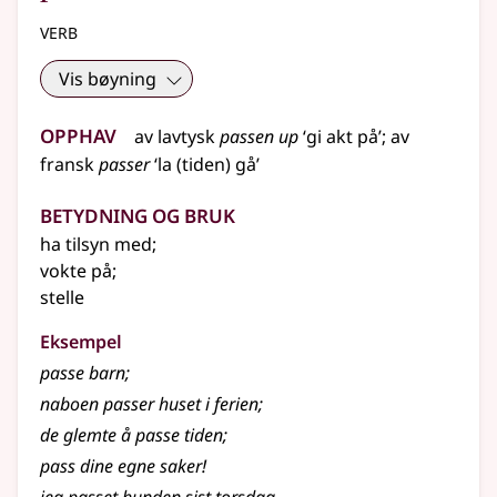
verb
Vis bøyning
Opphav
av
lavtysk
passen up
‘gi akt på’
;
av
fransk
passer
‘la (tiden) gå’
Betydning og bruk
ha tilsyn med
;
vokte på
;
stelle
Eksempel
passe
barn
;
naboen passer huset i ferien
;
de glemte å passe tiden
;
pass dine egne saker!