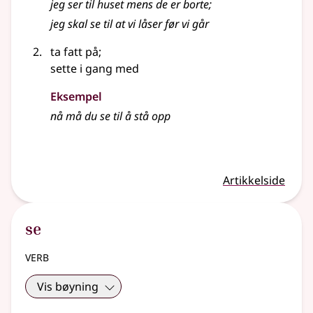
jeg ser til huset mens de er borte
;
jeg skal se til at vi låser før vi går
ta fatt på
;
sette i gang med
Eksempel
nå må du se til å stå opp
Artikkelside
se
verb
Vis bøyning