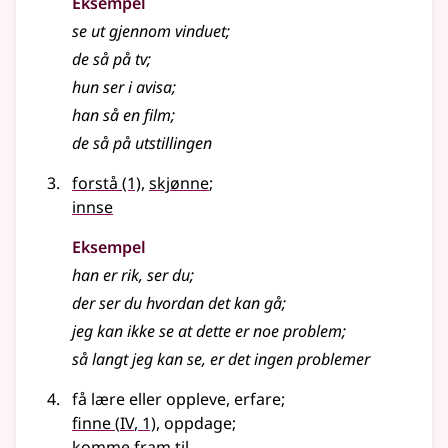
Eksempel
se ut gjennom vinduet
;
de så på tv
;
hun ser i avisa
;
han så en film
;
de så på utstillingen
forstå
(1)
,
skjønne
;
innse
Eksempel
han er rik, ser du
;
der ser du hvordan det kan gå
;
jeg kan ikke se at dette er noe problem
;
så langt jeg kan se, er det ingen problemer
få lære eller oppleve, erfare
;
4
finne
(
IV
, 1)
, oppdage
;
komme fram til