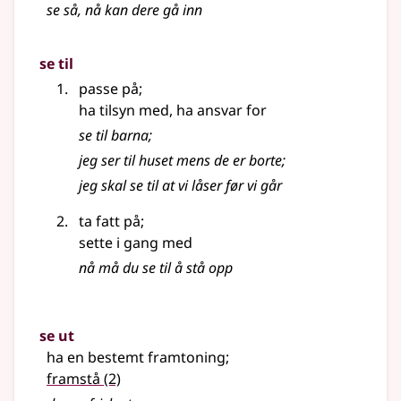
se så, nå kan dere gå inn
se til
passe på
;
ha tilsyn med, ha ansvar for
se til barna
;
jeg ser til huset mens de er borte
;
jeg skal se til at vi låser før vi går
ta fatt på
;
sette i gang med
nå må du se til å stå opp
se ut
ha en bestemt framtoning
;
framstå
(2)