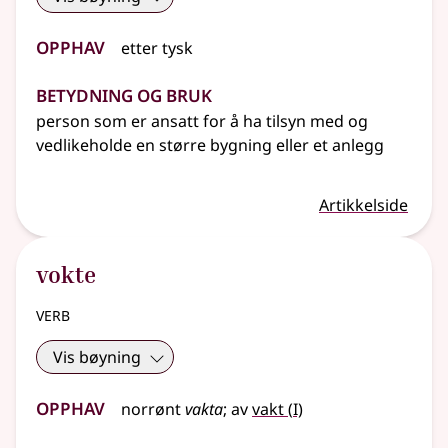
Opphav
etter
tysk
Betydning og bruk
person som er ansatt for å ha tilsyn med og
vedlikeholde en større bygning
eller
et anlegg
Artikkelside
vokte
verb
Vis bøyning
Opphav
1
norrønt
vakta
;
av
vakt
(
I)