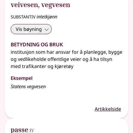
veivesen
,
vegvesen
substantiv
intetkjønn
Vis bøyning
Betydning og bruk
institusjon som har ansvar for å planlegge, bygge
og vedlikeholde offentlige veier og å ha tilsyn
med trafikanter og kjøretøy
Eksempel
Statens vegvesen
Artikkelside
4
passe
IV