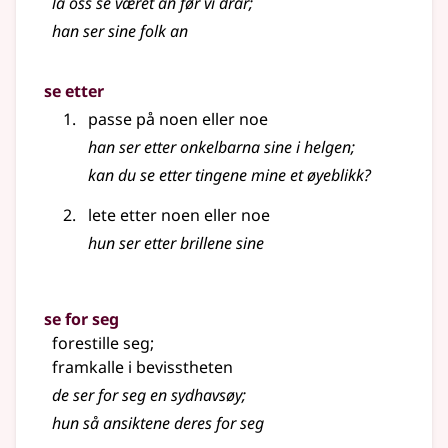
la oss se været an før vi drar
;
han ser sine folk an
se etter
passe på noen eller noe
han ser etter onkelbarna sine i helgen
;
kan du se etter tingene mine et øyeblikk?
lete etter noen eller noe
hun ser etter brillene sine
se for seg
forestille seg
;
framkalle i bevisstheten
de ser for seg en sydhavsøy
;
hun så ansiktene deres for seg