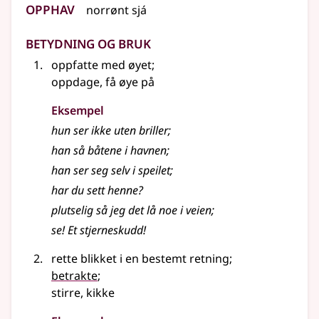
Opphav
norrønt
sjá
Betydning og bruk
oppfatte med øyet
;
oppdage, få øye på
Eksempel
hun ser ikke uten briller
;
han så båtene i havnen
;
han ser seg selv i speilet
;
har du sett henne?
plutselig så jeg det lå noe i veien
;
se! Et stjerneskudd!
rette blikket i en bestemt retning
;
betrakte
;
stirre, kikke