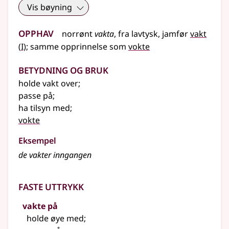
Vis bøyning
Opphav
norrønt
vakta
,
fra
lavtysk
,
jamfør
vakt
1
(
I)
;
samme opprinnelse som
vokte
Betydning og bruk
holde vakt over
;
passe på
;
ha tilsyn med
;
vokte
Eksempel
de vakter inngangen
Faste uttrykk
vakte på
holde øye med
;