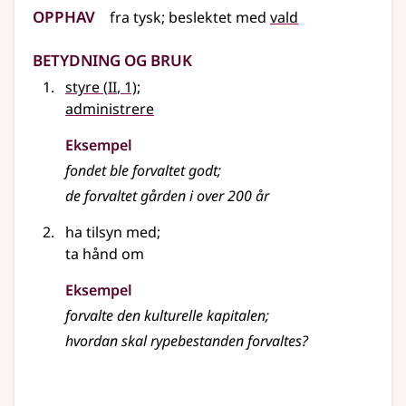
Opphav
fra
tysk
;
beslektet
med
vald
Betydning og bruk
2
styre
(
II
, 1)
;
administrere
Eksempel
fondet ble forvaltet godt
;
de forvaltet gården i over 200 år
ha tilsyn med
;
ta hånd om
Eksempel
forvalte den kulturelle kapitalen
;
hvordan skal rypebestanden forvaltes?