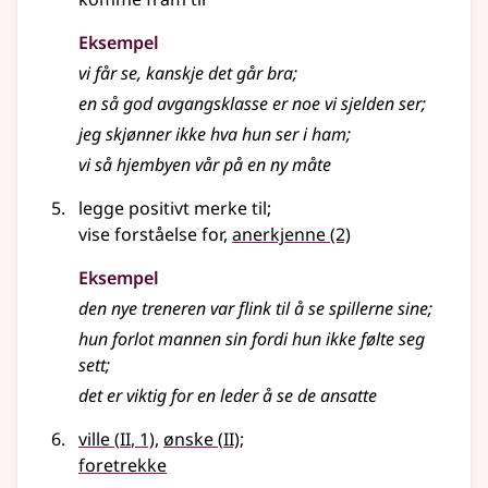
Eksempel
vi får se, kanskje det går bra
;
en så god avgangsklasse er noe vi sjelden ser
;
jeg skjønner ikke hva hun ser i ham
;
vi så hjembyen vår på en ny måte
legge positivt merke til
;
vise forståelse for,
anerkjenne
(2)
Eksempel
den nye treneren var flink til å se spillerne sine
;
hun forlot mannen sin fordi hun ikke følte seg
sett
;
det er viktig for en leder å se de ansatte
2
2
ville
(
II
, 1)
,
ønske
(
II)
;
foretrekke