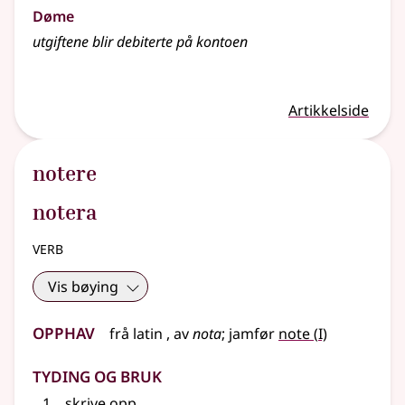
Døme
utgiftene blir debiterte på kontoen
Artikkelside
notere
notera
verb
Vis bøying
Opphav
1
frå
latin
, av
nota
;
jamfør
note
(
I)
Tyding og bruk
skrive opp