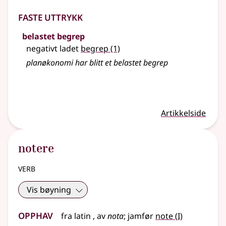
Faste uttrykk
belastet begrep
negativt ladet
begrep
(1)
planøkonomi har blitt et belastet begrep
Artikkelside
notere
verb
Vis bøyning
Opphav
1
fra
latin
, av
nota
;
jamfør
note
(
I)