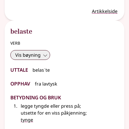
Artikkelside
belaste
verb
Vis bøyning
Uttale
belasˊte
Opphav
fra
lavtysk
Betydning og bruk
legge tyngde eller press på
;
utsette for en viss påkjenning
;
tynge