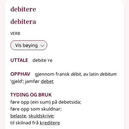
debitere
debitera
verb
Vis bøying
Uttale
debiteˊre
Opphav
gjennom
fransk
débit
,
av
latin
debitum
‘gjeld’
;
jamfør
debet
Tyding og bruk
føre opp (ein sum) på debetsida
;
føre opp som skuldnar
;
belaste
,
skuldskrive
;
til skilnad frå
kreditere