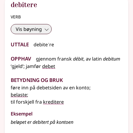
debitere
verb
Vis bøyning
Uttale
debiteˊre
Opphav
gjennom
fransk
débit
,
av
latin
debitum
‘gjeld’
;
jamfør
debet
Betydning og bruk
føre inn på debetsiden av en konto
;
belaste
;
til forskjell fra
kreditere
Eksempel
beløpet er debitert på kontoen