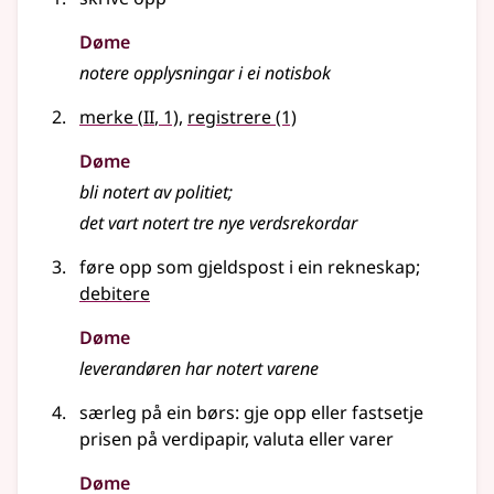
Døme
notere opplysningar i ei notisbok
2
merke
(
II
, 1)
,
registrere
(1)
Døme
bli notert av politiet
;
det vart notert tre nye verdsrekordar
føre opp som gjeldspost i ein rekneskap
;
debitere
Døme
leverandøren har notert varene
særleg
på ein børs: gje opp
eller
fastsetje
prisen på verdipapir, valuta
eller
varer
Døme