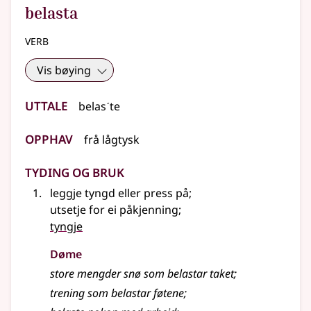
belasta
verb
Vis bøying
Uttale
belasˊte
Opphav
frå
lågtysk
Tyding og bruk
leggje tyngd eller press på
;
utsetje for ei påkjenning
;
tyngje
Døme
store mengder snø som belastar taket
;
trening som belastar føtene
;