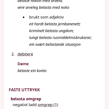
belaste nokon med arbeid
;
vere arveleg belasta med noko
brukt som adjektiv
eit hardt belasta jernbanenett
;
kriminelt belasta ungdom
;
tungt belasta rusmiddelmisbrukarar
;
ein svært belastande situasjon
debitere
Døme
belaste ein konto
Faste uttrykk
belasta omgrep
negativt ladd
omgrep
(1)