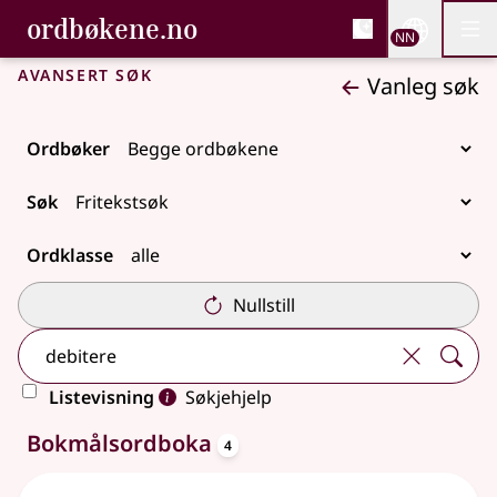
, Bokmålsordboka og N
ordbøkene.no
Nettsi
NN
Men
Gå til hovudinnhald
Tilgjenge
Bokmålsordboka og Nynorskordboka
Avansert søk
Vanleg søk
Ordbøker
Søk
Ordklasse
Nullstill
Listevisning
Søkjehjelp
oppslagsord
9 treff
Bokmålsordboka
4