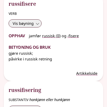
russifisere
verb
Vis bøyning
Opphav
2
jamfør
russisk
(
II)
og
-fisere
Betydning og bruk
gjøre russisk
;
påvirke i russisk retning
Artikkelside
russifisering
substantiv
hankjønn eller hunkjønn