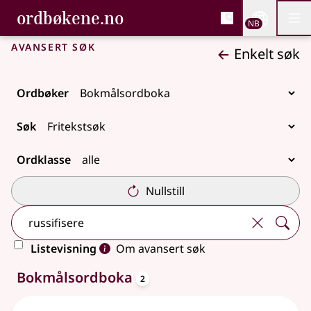
, Bokmålsordboka og N
ordbøkene.no
Nettsi
NB
Men
Gå til hovedinnhold
Tilgjengelighet
Bokmålsordboka og Nynorskordboka
Avansert søk
Enkelt søk
Ordbøker
Søk
Ordklasse
Nullstill
Listevisning
Om avansert søk
oppslagsord
2 treff
Bokmålsordboka
2