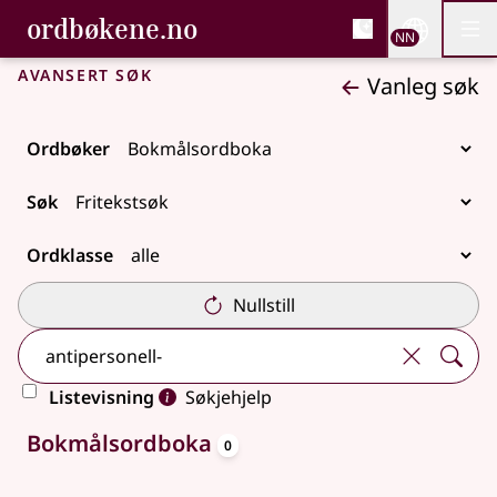
, Bokmålsordboka og N
ordbøkene.no
Nettsi
NN
Men
Gå til hovudinnhald
Tilgjenge
Bokmålsordboka og Nynorskordboka
Avansert søk
Vanleg søk
Ordbøker
Søk
Ordklasse
Nullstill
Listevisning
Søkjehjelp
oppslagsord
Ingen treff
Bokmålsordboka
0