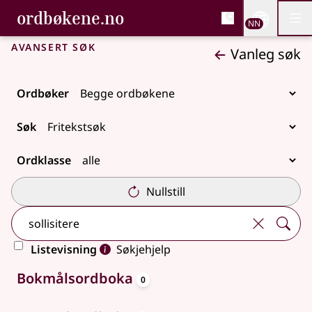
, Bokmålsordboka og N
ordbøkene.no
Nettsi
NN
Men
Gå til hovudinnhald
Tilgjenge
Bokmålsordboka og Nynorskordboka
Avansert søk
Vanleg søk
Ordbøker
Søk
Ordklasse
Nullstill
Listevisning
Søkjehjelp
oppslagsord
Ingen treff
Bokmålsordboka
0