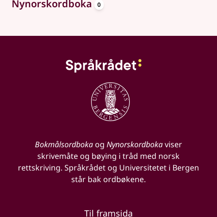
oppslagsord
Nynorskordboka
0
Bokmålsordboka
og
Nynorskordboka
viser
skrivemåte og bøying i tråd med norsk
rettskriving. Språkrådet og Universitetet i Bergen
står bak ordbøkene.
Til framsida