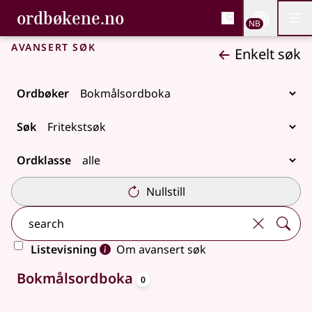
, Bokmålsordboka og N
ordbøkene.no
Nettsi
NB
Men
Gå til hovedinnhold
Tilgjengelighet
Bokmålsordboka og Nynorskordboka
Avansert søk
Enkelt søk
Ordbøker
Søk
Ordklasse
Nullstill
Listevisning
Om avansert søk
oppslagsord
Ingen treff
Bokmålsordboka
0