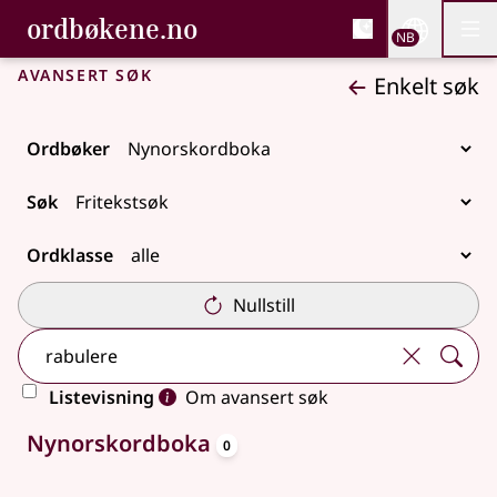
, Bokmålsordboka og N
ordbøkene.no
Nettsi
NB
Men
Gå til hovedinnhold
Tilgjengelighet
Bokmålsordboka og Nynorskordboka
Avansert søk
Enkelt søk
Ordbøker
Søk
Ordklasse
Nullstill
Listevisning
Om avansert søk
oppslagsord
Ingen treff
Nynorskordboka
0