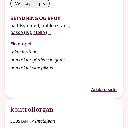
Vis bøyning
Betydning og bruk
ha tilsyn med, holde i stand
;
4
passe
(
IV)
,
stelle
(1)
Eksempel
røkte
hestene
;
hun
røkter
gården sin godt
;
han
røktet
sine plikter
Artikkelside
kontrollorgan
substantiv
intetkjønn