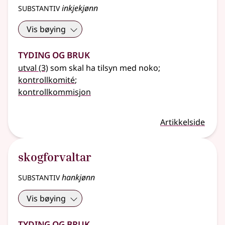
substantiv
inkjekjønn
Vis bøying
Tyding og bruk
utval
(3)
som skal ha tilsyn med noko
;
kontrollkomité
;
kontrollkommisjon
Artikkelside
skogforvaltar
substantiv
hankjønn
Vis bøying
Tyding og bruk