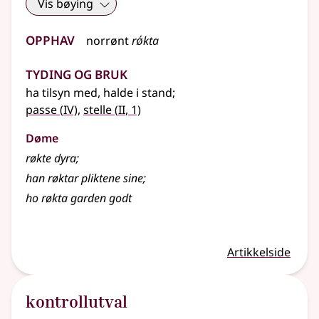
Vis bøying
Opphav
norrønt
rǿkta
Tyding og bruk
ha tilsyn med, halde i stand
;
4
2
passe
(
IV)
,
stelle
(
II
, 1)
Døme
røkte dyra
;
han røktar pliktene sine
;
ho røkta garden godt
Artikkelside
kontrollutval