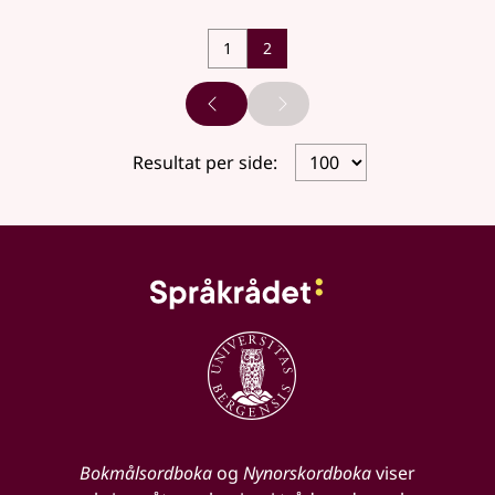
1
2
Forrige side
Neste side
Resultat per side:
Bokmålsordboka
og
Nynorskordboka
viser