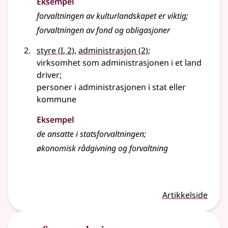
Eksempel
forvaltningen av kulturlandskapet er viktig
;
forvaltningen av fond og obligasjoner
1
styre
(
I
, 2)
,
administrasjon
(2)
;
virksomhet som administrasjonen i et land
driver
;
personer i administrasjonen i stat
eller
kommune
Eksempel
de ansatte i statsforvaltningen
;
økonomisk rådgivning og forvaltning
Artikkelside