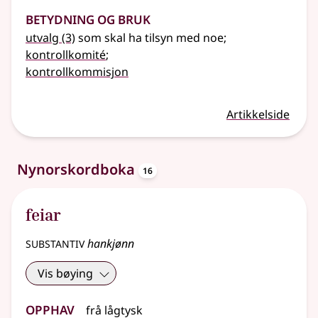
Betydning og bruk
utvalg
(3)
som skal ha tilsyn med noe
;
kontrollkomité
;
kontrollkommisjon
Artikkelside
oppslagsord
Nynorskordboka
16
feiar
substantiv
hankjønn
Vis bøying
Opphav
frå
lågtysk