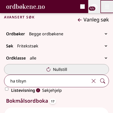
, Bokmålsordboka og N
ordbøkene.no
Nettsi
NN
Men
Gå til hovudinnhald
Tilgjenge
Bokmålsordboka og Nynorskordboka
Avansert søk
Vanleg søk
Ordbøker
Søk
Ordklasse
Nullstill
Listevisning
Søkjehjelp
oppslagsord
33 treff
Bokmålsordboka
17