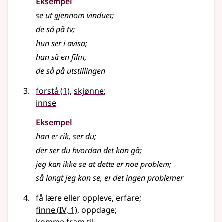
Eksempel
se ut gjennom vinduet
;
de så på tv
;
hun ser i avisa
;
han så en film
;
de så på utstillingen
forstå
(1)
,
skjønne
;
innse
Eksempel
han er rik, ser du
;
der ser du hvordan det kan gå
;
jeg kan ikke se at dette er noe problem
;
så langt jeg kan se, er det ingen problemer
få lære eller oppleve, erfare
;
4
finne
(
IV
, 1)
, oppdage
;
komme fram til