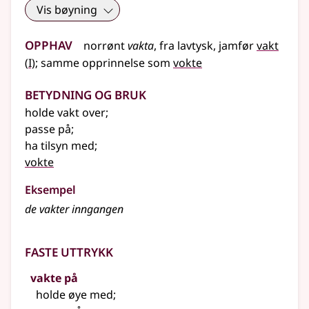
Vis bøyning
Opphav
norrønt
vakta
,
fra
lavtysk
,
jamfør
vakt
1
(
I)
;
samme opprinnelse som
vokte
Betydning og bruk
holde vakt over
;
passe på
;
ha tilsyn med
;
vokte
Eksempel
de vakter inngangen
Faste uttrykk
vakte på
holde øye med
;