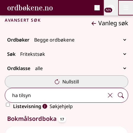
, Bokmålsordboka og N
ordbøkene.no
Nettsi
NN
Men
Gå til hovudinnhald
Tilgjenge
Bokmålsordboka og Nynorskordboka
Avansert søk
Vanleg søk
Ordbøker
Søk
Ordklasse
Nullstill
Listevisning
Søkjehjelp
oppslagsord
33 treff
Bokmålsordboka
17