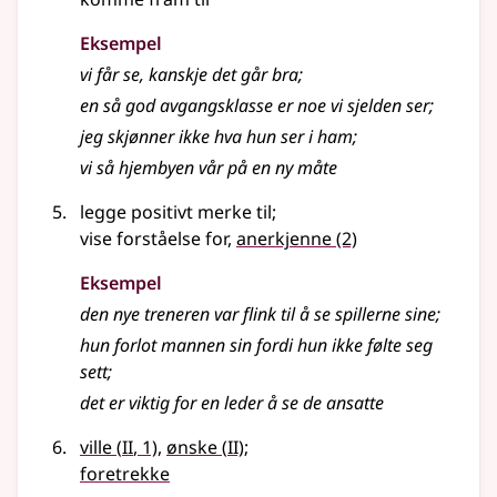
Eksempel
vi får se, kanskje det går bra
;
en så god avgangsklasse er noe vi sjelden ser
;
jeg skjønner ikke hva hun ser i ham
;
vi så hjembyen vår på en ny måte
legge positivt merke til
;
vise forståelse for,
anerkjenne
(2)
Eksempel
den nye treneren var flink til å se spillerne sine
;
hun forlot mannen sin fordi hun ikke følte seg
sett
;
det er viktig for en leder å se de ansatte
2
2
ville
(
II
, 1)
,
ønske
(
II)
;
foretrekke