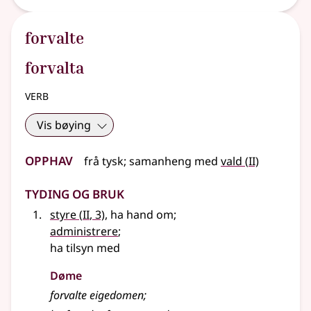
forvalte
forvalta
verb
Vis bøying
Opphav
2
frå
tysk
;
samanheng
med
vald
(
II)
Tyding og bruk
2
styre
(
II
, 3)
, ha hand om
;
administrere
;
ha tilsyn med
Døme
forvalte eigedomen
;