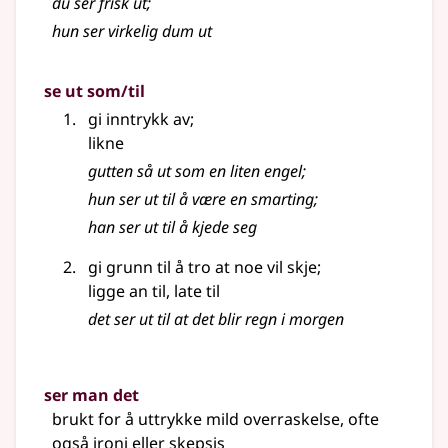
du ser frisk ut
;
hun ser virkelig dum ut
se ut som/til
gi inntrykk av
;
likne
gutten så ut som en liten engel
;
hun ser ut til å være en smarting
;
han ser ut til å kjede seg
gi grunn til å tro at noe vil skje
;
ligge an til, late til
det ser ut til at det blir regn i morgen
ser man det
brukt for å uttrykke mild overraskelse, ofte
også ironi eller skepsis