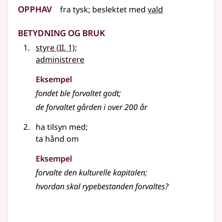
Opphav
fra
tysk
;
beslektet
med
vald
Betydning og bruk
2
styre
(
II
, 1)
;
administrere
Eksempel
fondet ble forvaltet godt
;
de forvaltet gården i over 200 år
ha tilsyn med
;
ta hånd om
Eksempel
forvalte den kulturelle kapitalen
;
hvordan skal rypebestanden forvaltes?