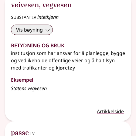
veivesen
,
vegvesen
substantiv
intetkjønn
Vis bøyning
Betydning og bruk
institusjon som har ansvar for å planlegge, bygge
og vedlikeholde offentlige veier og å ha tilsyn
med trafikanter og kjøretøy
Eksempel
Statens vegvesen
Artikkelside
4
passe
IV