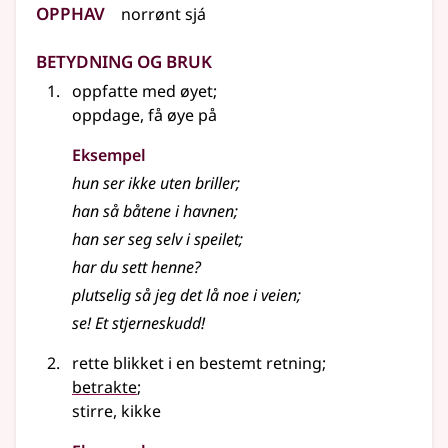
Opphav
norrønt
sjá
Betydning og bruk
oppfatte med øyet
;
oppdage, få øye på
Eksempel
hun ser ikke uten briller
;
han så båtene i havnen
;
han ser seg selv i speilet
;
har du sett henne?
plutselig så jeg det lå noe i veien
;
se! Et stjerneskudd!
rette blikket i en bestemt retning
;
betrakte
;
stirre, kikke