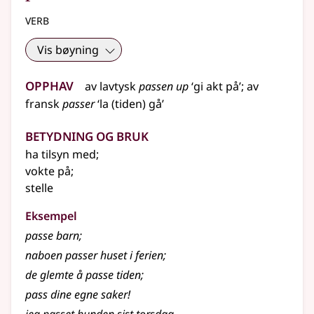
verb
Vis bøyning
Opphav
av
lavtysk
passen up
‘gi akt på’
;
av
fransk
passer
‘la (tiden) gå’
Betydning og bruk
ha tilsyn med
;
vokte på
;
stelle
Eksempel
passe
barn
;
naboen passer huset i ferien
;
de glemte å passe tiden
;
pass dine egne saker!