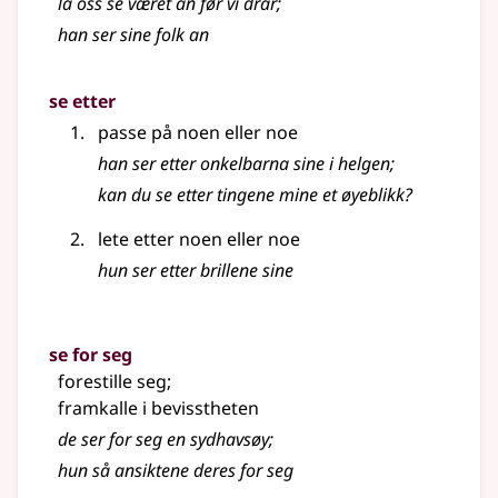
la oss se været an før vi drar
;
han ser sine folk an
se etter
passe på noen eller noe
han ser etter onkelbarna sine i helgen
;
kan du se etter tingene mine et øyeblikk?
lete etter noen eller noe
hun ser etter brillene sine
se for seg
forestille seg
;
framkalle i bevisstheten
de ser for seg en sydhavsøy
;
hun så ansiktene deres for seg