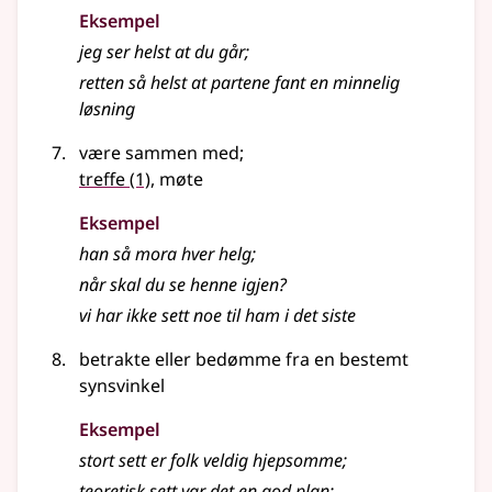
Eksempel
jeg ser helst at du går
;
retten så helst at partene fant en minnelig
løsning
være sammen med
;
treffe
(1)
, møte
Eksempel
han så mora hver helg
;
når skal du se henne igjen?
vi har ikke sett noe til ham i det siste
betrakte eller bedømme fra en bestemt
synsvinkel
Eksempel
stort sett er folk veldig hjepsomme
;
teoretisk sett var det en god plan
;