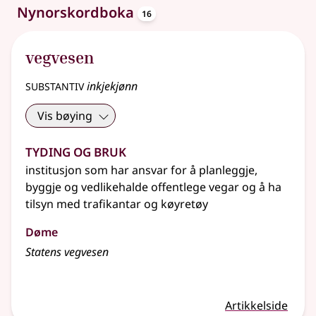
oppslagsord
Nynorskordboka
16
vegvesen
substantiv
inkjekjønn
Vis bøying
Tyding og bruk
institusjon som har ansvar for å planleggje,
byggje og vedlikehalde offentlege vegar og å ha
tilsyn med trafikantar og køyretøy
Døme
Statens vegvesen
Artikkelside