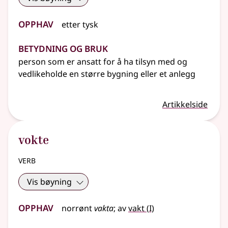
Opphav
etter
tysk
Betydning og bruk
person som er ansatt for å ha tilsyn med og
vedlikeholde en større bygning
eller
et anlegg
Artikkelside
vokte
verb
Vis bøyning
Opphav
1
norrønt
vakta
;
av
vakt
(
I)