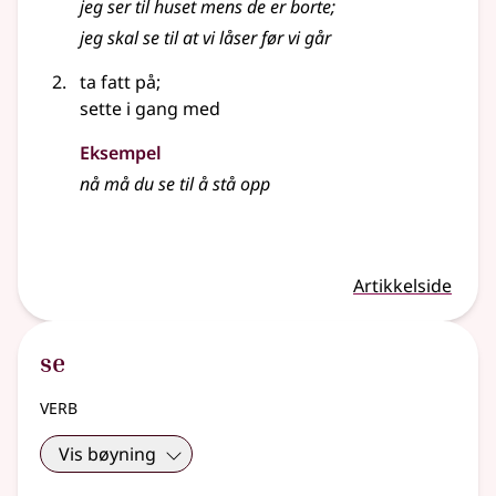
jeg ser til huset mens de er borte
;
jeg skal se til at vi låser før vi går
ta fatt på
;
sette i gang med
Eksempel
nå må du se til å stå opp
Artikkelside
se
verb
Vis bøyning