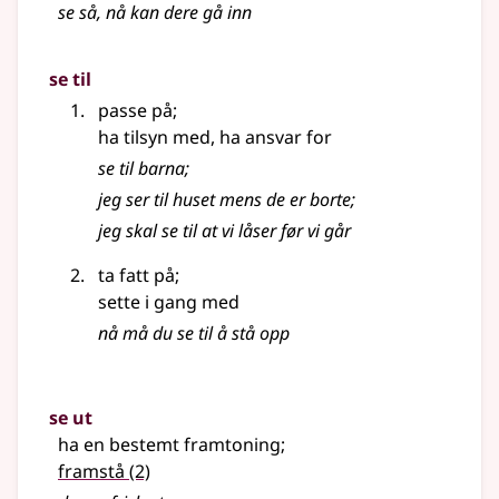
se så, nå kan dere gå inn
se til
passe på
;
ha tilsyn med, ha ansvar for
se til barna
;
jeg ser til huset mens de er borte
;
jeg skal se til at vi låser før vi går
ta fatt på
;
sette i gang med
nå må du se til å stå opp
se ut
ha en bestemt framtoning
;
framstå
(2)