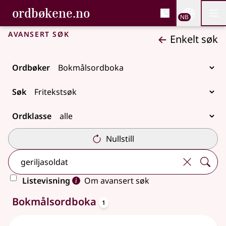
, Bokmålsordboka og N
ordbøkene.no
Nettsi
NB
Men
Gå til hovedinnhold
Tilgjengelighet
Bokmålsordboka og Nynorskordboka
Avansert søk
Enkelt søk
Ordbøker
Søk
Ordklasse
Nullstill
Listevisning
Om avansert søk
oppslagsord
Ett treff
Bokmålsordboka
1