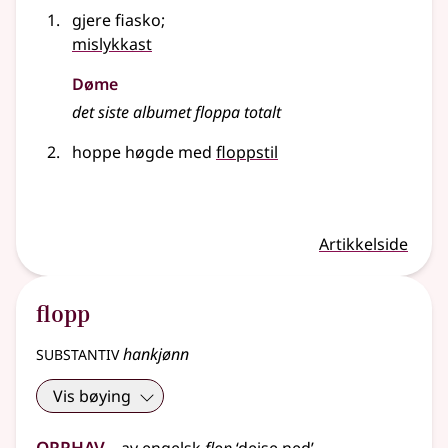
gjere fiasko
;
mislykkast
Døme
det siste albumet floppa totalt
hoppe høgde med
floppstil
Artikkelside
flopp
substantiv
hankjønn
Vis bøying
Opphav