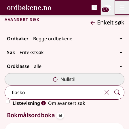
, Bokmålsordboka og N
ordbøkene.no
Nettsi
NB
Men
Gå til hovedinnhold
Tilgjengelighet
Bokmålsordboka og Nynorskordboka
Avansert søk
Enkelt søk
Ordbøker
Søk
Ordklasse
Nullstill
Listevisning
Om avansert søk
oppslagsord
29 treff
Bokmålsordboka
16