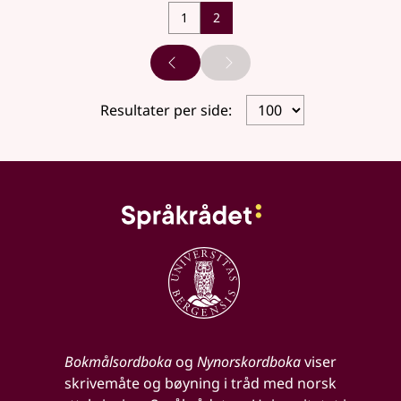
1
2
Forrige side
Neste side
Resultater per side:
Bokmålsordboka
og
Nynorskordboka
viser
skrivemåte og bøyning i tråd med norsk