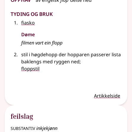
av
engelsk
flop
‘deise ned’
Tyding og bruk
fiasko
Døme
filmen vart ein flopp
stil i høgdehopp der hopparen passerer lista
baklengs med ryggen ned
;
floppstil
Artikkelside
feilslag
substantiv
inkjekjønn