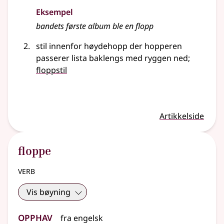
Eksempel
bandets første album ble en flopp
stil innenfor høydehopp der hopperen
passerer lista baklengs med ryggen ned
;
floppstil
Artikkelside
floppe
verb
Vis bøyning
Opphav
fra
engelsk