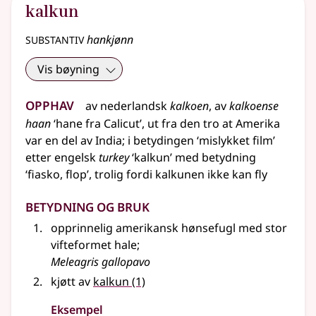
kalkun
substantiv
hankjønn
Vis bøyning
Opphav
av
nederlandsk
kalkoen
, av
kalkoense
haan
‘hane fra Calicut’, ut fra den tro at Amerika
var en del av India
;
i betydingen ‘mislykket film’
etter
engelsk
turkey
‘kalkun’ med
betydning
‘fiasko, flop’,
trolig
fordi kalkunen ikke kan fly
Betydning og bruk
opprinnelig amerikansk hønsefugl med stor
vifteformet hale
;
Meleagris gallopavo
kjøtt av
kalkun
(1)
Eksempel