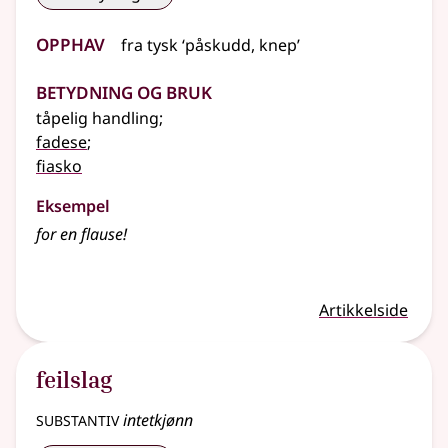
Opphav
fra
tysk
‘påskudd, knep’
Betydning og bruk
tåpelig handling
;
fadese
;
fiasko
Eksempel
for en
flause
!
Artikkelside
feilslag
substantiv
intetkjønn