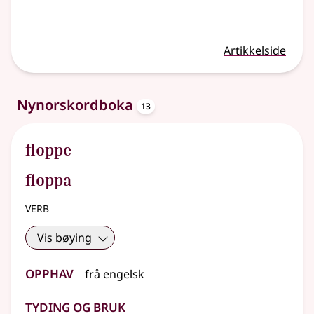
Artikkelside
oppslagsord
Nynorskordboka
13
floppe
floppa
verb
Vis bøying
Opphav
frå
engelsk
Tyding og bruk