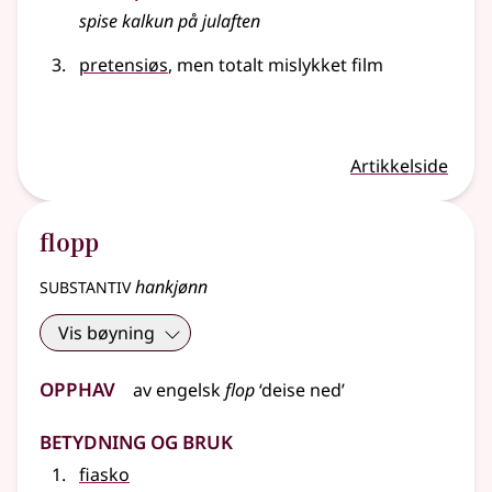
spise kalkun på julaften
pretensiøs
, men totalt mislykket film
Artikkelside
flopp
substantiv
hankjønn
Vis bøyning
Opphav
av
engelsk
flop
‘deise ned’
Betydning og bruk
fiasko