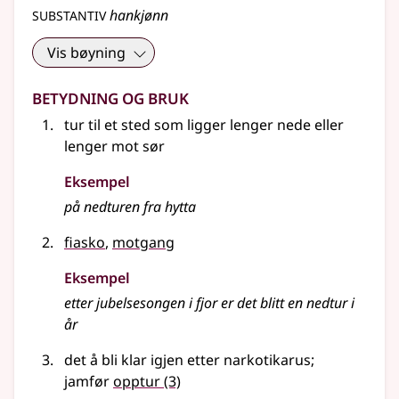
substantiv
hankjønn
Vis bøyning
Betydning og bruk
tur til et sted som ligger lenger nede eller
lenger mot sør
Eksempel
på nedturen fra hytta
fiasko
,
motgang
Eksempel
etter jubelsesongen i fjor er det blitt en
nedtur
i
år
det å bli klar igjen etter narkotikarus
;
jamfør
opptur
(3)