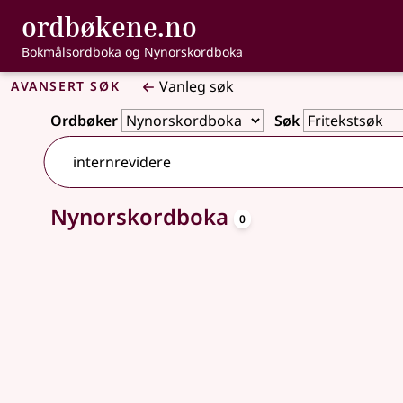
, Bokmålsordbo
ordbøkene.no
Gå til hovudinnhald
Tilgjenge
Bokmålsordboka og Nynorskordboka
Avansert søk
Vanleg søk
Ordbøker
Søk
oppslagsord
Nynorskordboka
Ingen treff
0