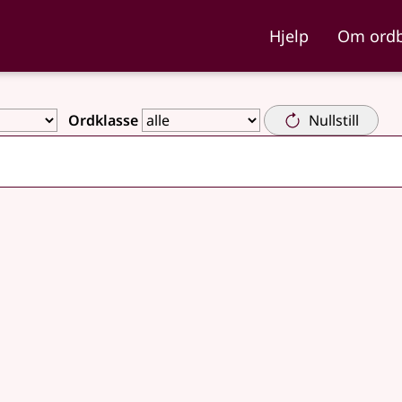
ka og Nynorskordboka
Hjelp
Om ord
Ordklasse
Nullstill