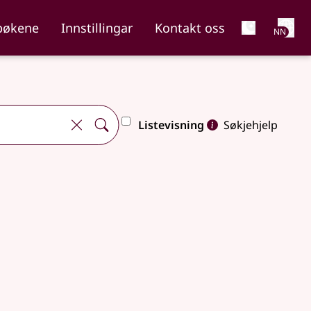
Net
bøkene
Innstillingar
Kontakt oss
NN
Listevisning
Søkjehjelp