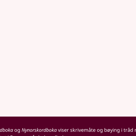
rdboka
og
Nynorskordboka
viser skrivemåte og bøying i tråd