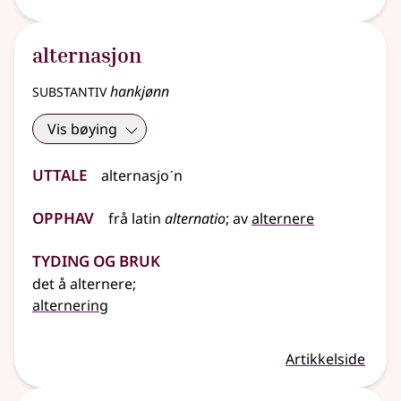
alternasjon
substantiv
hankjønn
Vis bøying
Uttale
alternasjoˊn
Opphav
frå
latin
alternatio
;
av
alternere
Tyding og bruk
det å alternere
;
alternering
Artikkelside