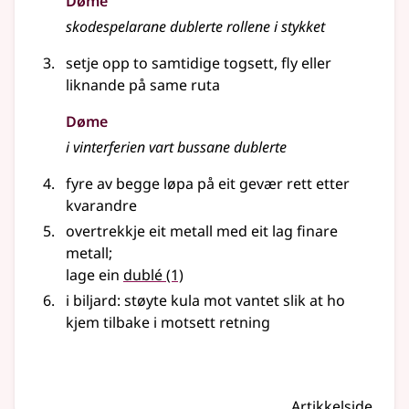
Døme
skodespelarane dublerte rollene i stykket
setje opp to samtidige togsett, fly
eller
liknande
på same ruta
Døme
i vinterferien vart bussane dublerte
fyre av begge løpa på eit gevær rett etter
kvarandre
overtrekkje eit metall med eit lag finare
metall
;
lage ein
dublé
(1)
i biljard: støyte kula mot vantet slik at ho
kjem tilbake i motsett retning
Artikkelside