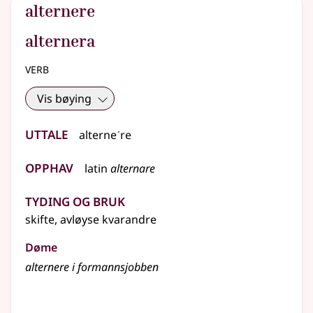
alternere
alternera
verb
Vis bøying
Uttale
alterneˊre
Opphav
latin
alternare
Tyding og bruk
skifte, avløyse kvarandre
Døme
alternere i formannsjobben