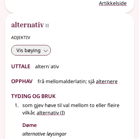
Artikkelside
2
alternativ
II
adjektiv
Vis bøying
Uttale
alternˊativ
Opphav
frå
mellomalderlatin
;
sjå
alternere
Tyding og bruk
som gjev høve til val mellom to
eller
fleire
1
vilkår,
alternativ
(
I)
Døme
alternative løysingar