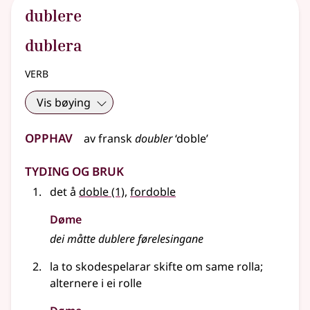
dublere
dublera
verb
Vis bøying
Opphav
av
fransk
doubler
‘doble’
Tyding og bruk
det å
doble
(1)
,
fordoble
Døme
dei måtte dublere førelesingane
la to skodespelarar skifte om same rolla
;
alternere i ei rolle