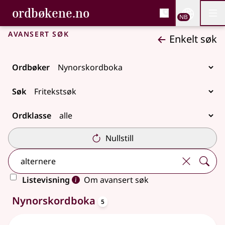
, Bokmålsordboka og N
ordbøkene.no
Nettsi
NB
Men
Gå til hovedinnhold
Tilgjengelighet
Bokmålsordboka og Nynorskordboka
Avansert søk
Enkelt søk
Ordbøker
Søk
Ordklasse
Nullstill
Listevisning
Om avansert søk
oppslagsord
5 treff
Nynorskordboka
5