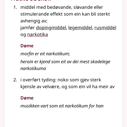
middel med bedøvande, sløvande eller
stimulerande effekt som ein kan bli sterkt
avhengig av
;
jamfør
dopingmiddel
,
legemiddel
,
rusmiddel
og
narkotika
Døme
morfin er eit narkotikum
;
heroin er kjend som eit av dei mest skadelege
narkotikuma
i
overført tyding
: noko som gjev sterk
kjensle av velvære, og som ein vil ha meir av
Døme
musikken vart som eit narkotikum for han