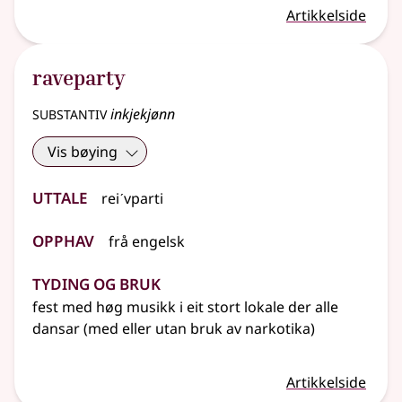
Artikkelside
raveparty
substantiv
inkjekjønn
Vis bøying
Uttale
reiˊvparti
Opphav
frå
engelsk
Tyding og bruk
fest med høg musikk i eit stort lokale der alle
dansar (med eller utan bruk av narkotika)
Artikkelside