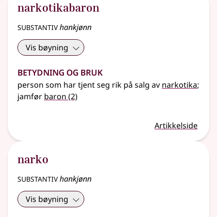
narkotikabaron
substantiv
hankjønn
Vis bøyning
Betydning og bruk
person som har tjent seg rik på salg av
narkotika
;
jamfør
baron
(2)
Artikkelside
narko
substantiv
hankjønn
Vis bøyning