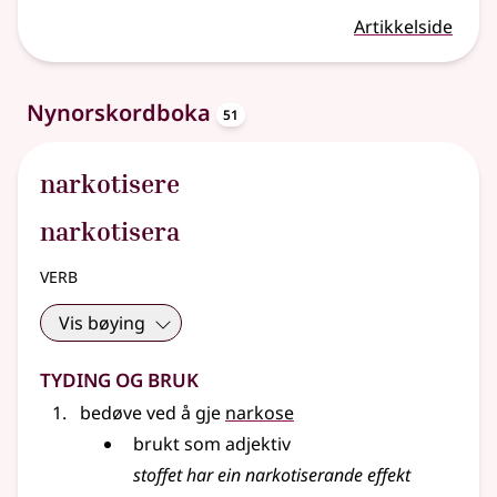
Artikkelside
oppslagsord
Nynorskordboka
51
narkotisere
narkotisera
verb
Vis bøying
Tyding og bruk
bedøve ved å gje
narkose
brukt som adjektiv
stoffet har ein narkotiserande effekt