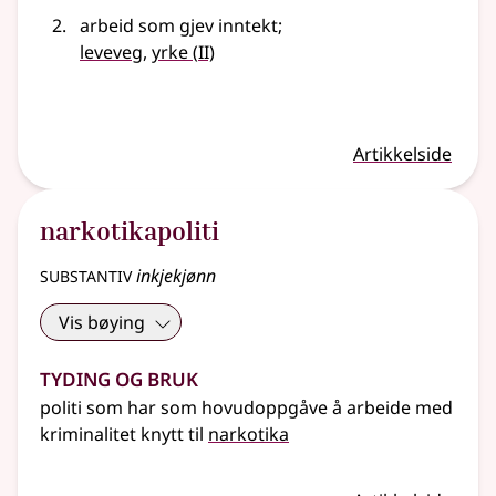
arbeid som gjev inntekt
;
2
leveveg
,
yrke
(
II)
Artikkelside
narkotikapoliti
substantiv
inkjekjønn
Vis bøying
Tyding og bruk
politi som har som hovudoppgåve å arbeide med
kriminalitet knytt til
narkotika