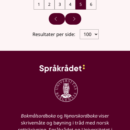
1
2
3
4
5
6
Forrige side
Neste side
Resultater per side:
Bokmålsordboka
og
Nynorskordboka
viser
skrivemåte og bøyning i tråd med norsk
rettskrivning. Språkrådet og Universitetet i