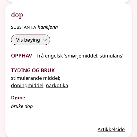
dop
substantiv
hankjønn
Vis bøying
Opphav
frå
engelsk
‘smørjemiddel, stimulans’
Tyding og bruk
stimulerande middel
;
dopingmiddel
,
narkotika
Døme
bruke dop
Artikkelside