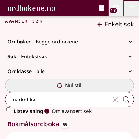
, Bokmålsordboka og N
ordbøkene.no
Nettsi
NB
Men
Gå til hovedinnhold
Tilgjengelighet
Bokmålsordboka og Nynorskordboka
Avansert søk
Enkelt søk
Ordbøker
Søk
Ordklasse
Nullstill
Listevisning
Om avansert søk
oppslagsord
106 treff
Bokmålsordboka
55