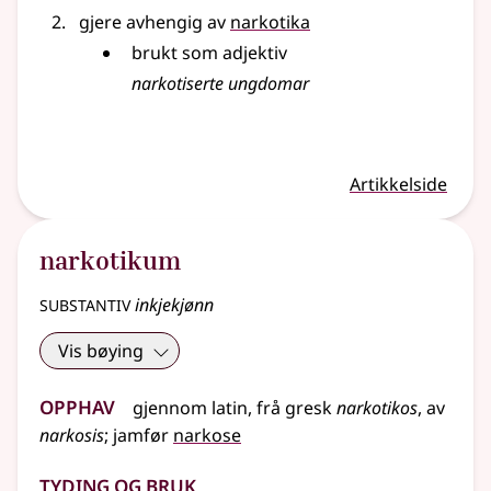
gjere avhengig av
narkotika
brukt som adjektiv
narkotiserte ungdomar
Artikkelside
narkotikum
substantiv
inkjekjønn
Vis bøying
Opphav
gjennom latin, frå gresk
narkotikos
, av
narkosis
;
jamfør
narkose
Tyding og bruk