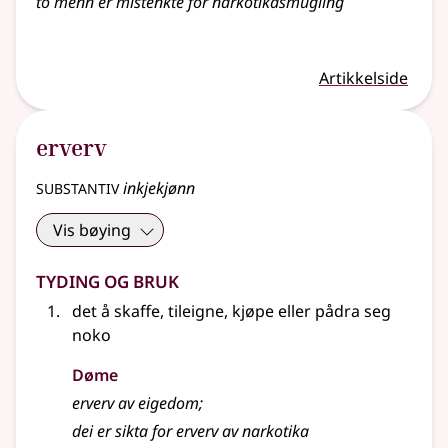
to menn er mistenkte for narkotikasmugling
Artikkelside
erverv
substantiv
inkjekjønn
Vis bøying
Tyding og bruk
det å skaffe, tileigne, kjøpe eller pådra seg
noko
Døme
erverv av eigedom
;
dei er sikta for erverv av narkotika